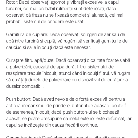
Rotor: Dacă observați zgomot și vibrații excesive la capul
turbinei, cel mai probabil rulmenții sunt deteriorați; dacă
observați că freza nu se fixează complet și alunecă, cel mai
probabil sistemul de prindere este uzat.
Garnitura de cuplare: Dacă observați scurgeri de aer sau de
apă între turbină și cuplă, vă rugăm să verificați garniturile de
cauciuc și să le înlocuiți dacă este necesar.
Curățare filtru apă/duze: Dacă observați o calitate foarte slabă
a pulverizării, cauzată de apa dură, filtrul sistemului de
reaspirare trebuie înlocuit; atunci când înlocuiți filtrul, vă rugăm
să curățați duzele de pulverizare cu dispozitivul de curățare a
duzelor compatibil.
Push button: Dacă aveți nevoie de o forță excesivă pentru a
acționa mecanismul de prindere, butonul de apăsare poate fi,
de asemenea, înlocuit; dacă push button-ul se blochează
apăsat, se poate presupune că inelul exterior este deformat, iar
capul se încălzește din cauza frecării continue.
Generator/ringuri: Dacă observați zgomot și vibrații excesive