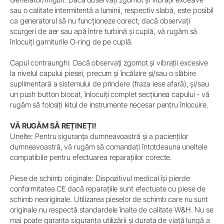
sau o calitate intermitentă a luminii, respectiv slabă, este posibil
ca generatorul să nu funcționeze corect; dacă observați
scurgeri de aer sau apă între turbină și cuplă, vă rugăm să
înlocuiți garniturile O-ring de pe cuplă.
Capul contraunghi: Dacă observați zgomot și vibrații excesive
la nivelul capului piesei, precum și încălzire și/sau o slăbire
suplimentară a sistemului de prindere (fraza iese afară), și/sau
un push button blocat, înlocuiți complet secțiunea capului - vă
rugăm să folosiți kitul de instrumente necesar pentru înlocuire.
VĂ RUGĂM SĂ REȚINEȚI!
Unelte: Pentru siguranța dumneavoastră și a pacienților
dumneavoastră, vă rugăm să comandați întotdeauna uneltele
compatibile pentru efectuarea reparațiilor corecte.
Piese de schimb originale: Dispozitivul medical își pierde
conformitatea CE dacă reparațiile sunt efectuate cu piese de
schimb neoriginale. Utilizarea pieselor de schimb care nu sunt
originale nu respectă standardele înalte de calitate W&H. Nu se
mai poate garanta siguranța utilizării și durata de viață lungă a