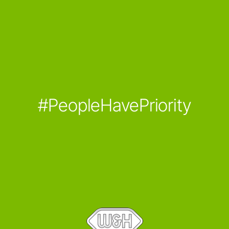
#PeopleHavePriority