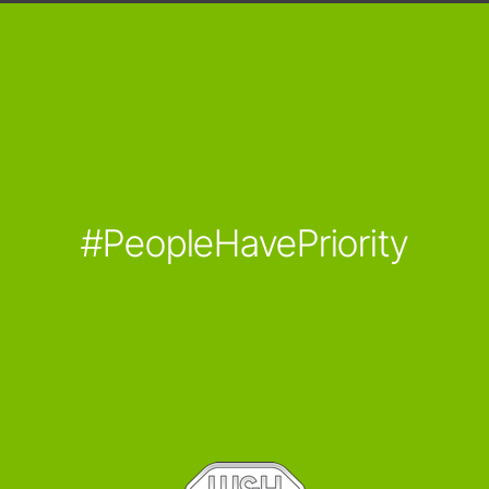
#PeopleHavePriority