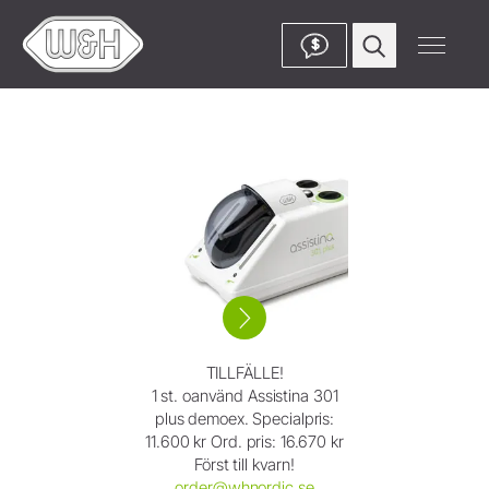
$
TILLFÄLLE!
1 st. oanvänd Assistina 301
plus demoex. Specialpris:
11.600 kr Ord. pris: 16.670 kr
Först till kvarn!
order@whnordic.se