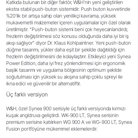
Katkıda bulunan bir diğer faktör, W&H'nin yeni geliştirilen
ekstra stabil push-buton sistemidir. Push buton kuvvetinde
%20'lik bir artışa sahip olan yenilikçi kavrama, yüksek
mukavemetli malzemeler içeren uygulamalar için özel olarak
üretilmiştir. "Push-buton sistemi beni çok heyecanlandırdı;
frezlerin değiştirilmesi söz konusu olduğunda daha iyi bir iş
akışı sağlıyor" diyor Dr. Klaus Kohlpaintner. Yeni push-buton
düğme tasarımı, yükler daha eşit bir şekilde dağıtıldığı için
frezlerin değiştirilmesini de kolaylaştırır. Etkileyici yeni Synea
Power Edition, daha iyi frez yönlendirmesi için ergonomik
başlık tasarımı ve uygulama bölgesinin optimum şekilde
soğutulması için yüksek su akışına sahip çoklu spreyi ile
ikna edici ve güvenilir bir alternatiftir.
Üç farklı versiyon
W&H, özel Synea 900 serisiyle üç farklı versiyonda kırmızı
kuşak angldruva geliştirdi. WK-900 LT, Synea serisinin
premium serisine katılırken WG 900 A ve WG-900 LT, Synea
Fusion portföyüne mükemmel eklemelerdir.