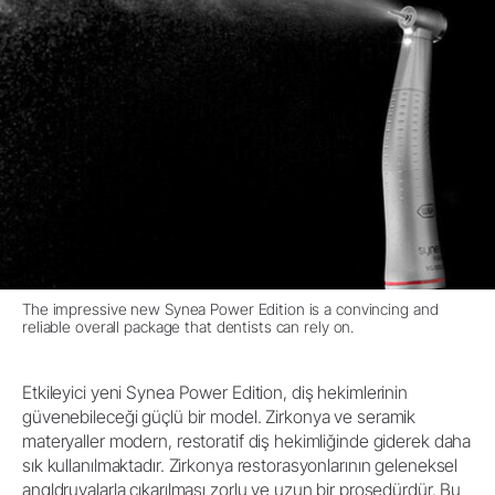
The impressive new Synea Power Edition is a convincing and
reliable overall package that dentists can rely on.
Etkileyici yeni Synea Power Edition, diş hekimlerinin
güvenebileceği güçlü bir model. Zirkonya ve seramik
materyaller modern, restoratif diş hekimliğinde giderek daha
sık kullanılmaktadır. Zirkonya restorasyonlarının geleneksel
angldruvalarla çıkarılması zorlu ve uzun bir prosedürdür. Bu