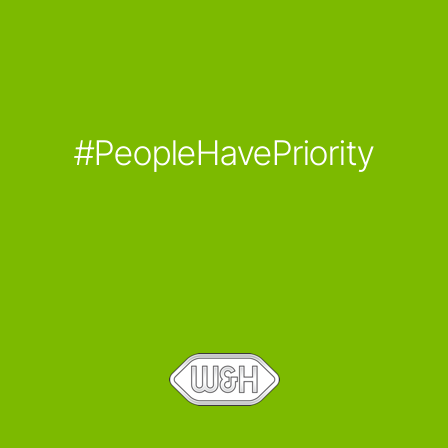
#PeopleHavePriority