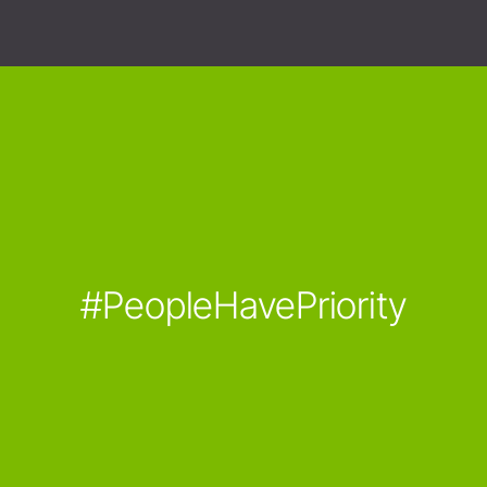
#PeopleHavePriority