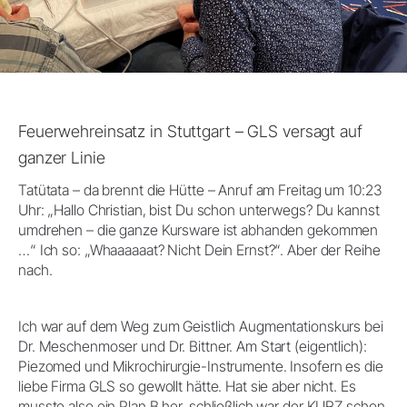
Feuerwehreinsatz in Stuttgart – GLS versagt auf
ganzer Linie
Tatütata – da brennt die Hütte – Anruf am Freitag um 10:23
Uhr: „Hallo Christian, bist Du schon unterwegs? Du kannst
umdrehen – die ganze Kursware ist abhanden gekommen
…“ Ich so: „Whaaaaaat? Nicht Dein Ernst?“. Aber der Reihe
nach.
Ich war auf dem Weg zum Geistlich Augmentationskurs bei
Dr. Meschenmoser und Dr. Bittner. Am Start (eigentlich):
Piezomed und Mikrochirurgie-Instrumente. Insofern es die
liebe Firma GLS so gewollt hätte. Hat sie aber nicht. Es
musste also ein Plan B her, schließlich war der KURZ schon