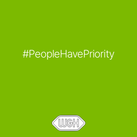
#PeopleHavePriority