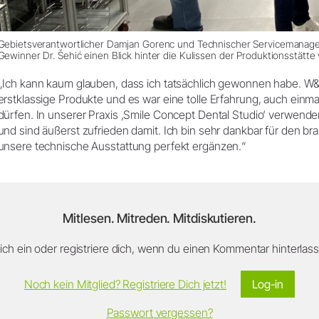
Gebietsverantwortlicher Damjan Gorenc und Technischer Servicemanag
Gewinner Dr. Šehić einen Blick hinter die Kulissen der Produktionsstätte 
„Ich kann kaum glauben, dass ich tatsächlich gewonnen habe. W&
erstklassige Produkte und es war eine tolle Erfahrung, auch einma
dürfen. In unserer Praxis ‚Smile Concept Dental Studio‘ verwen
und sind äußerst zufrieden damit. Ich bin sehr dankbar für den bra
unsere technische Ausstattung perfekt ergänzen.“
Mitlesen. Mitreden. Mitdiskutieren.
ch ein oder registriere dich, wenn du einen Kommentar hinterlasse
Noch kein Mitglied? Registriere Dich jetzt!
Log-in
Passwort vergessen?