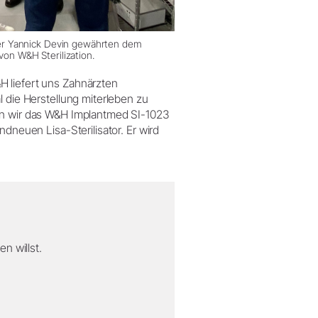
er Yannick Devin gewährten dem
von W&H Sterilization.
H liefert uns Zahnärzten
l die Herstellung miterleben zu
den wir das W&H Implantmed SI-1023
ndneuen Lisa-Sterilisator. Er wird
n willst.