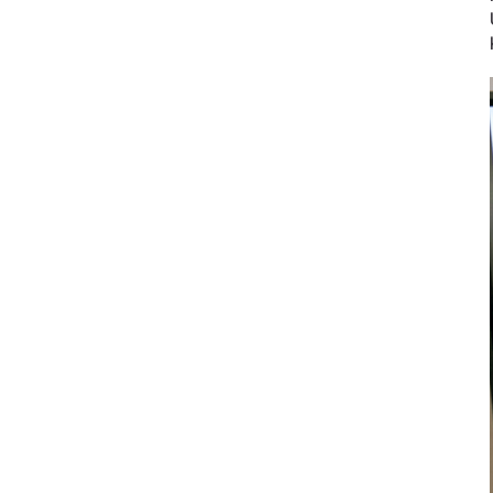
Prophylaxe & Parodontologie
Luftscaler Spitzen
Luftscaler
Piezo Scaler Spitzen
Piezo Scaler
Kabellose Antriebe
Hand- & Winkelstücke
Zubehör
Systemübersicht
W&H AIMS