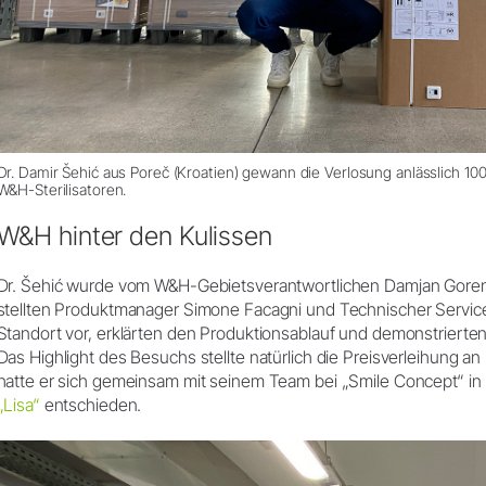
Dr. Damir Šehić aus Poreč (Kroatien) gewann die Verlosung anlässlich 100.
W&H-Sterilisatoren.
W&H hinter den Kulissen
Dr. Šehić wurde vom W&H-Gebietsverantwortlichen Damjan Gorenc
stellten Produktmanager Simone Facagni und Technischer Servi
Standort vor, erklärten den Produktionsablauf und demonstrierte
Das Highlight des Besuchs stellte natürlich die Preisverleihung an
hatte er sich gemeinsam mit seinem Team bei „Smile Concept“ in P
„Lisa“
entschieden.