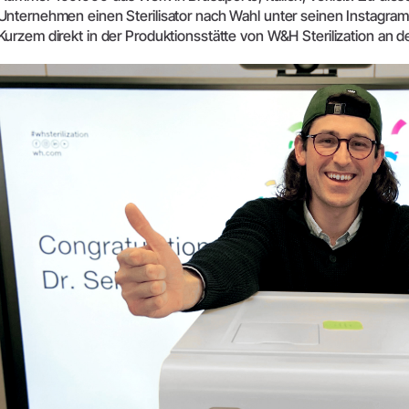
Zubehör
Unternehmen einen Sterilisator nach Wahl unter seinen Instagram
Entsorgungsrichtlinien
Kurzem direkt in der Produktionsstätte von W&H Sterilization an d
Systemübersicht
W&H AIMS
Dentallabor
Shop
Laborgeräte
Hand- & Winkelstücke
Mobiliar
Zubehör
Systemübersicht