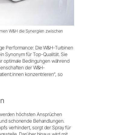
ehmen W&H die Synergien zwischen
ige Performance: Die W&H-Turbinen
n Synonym für Top-Qualität. Sie
für optimale Bedingungen während
igenschaften der W&H-
tient:innen konzentrieren“, so
en
 werden höchsten Ansprüchen
e und schonende Behandlungen.
 verhindert, sorgt der Spray für
sstelle. Darüber hinaus wird mit