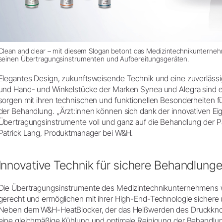
Clean and clear – mit diesem Slogan betont das Medizintechnikuntern
seinen Übertragungsinstrumenten und Aufbereitungsgeräten.
Elegantes Design, zukunftsweisende Technik und eine zuverläss
und Hand- und Winkelstücke der Marken Synea und Alegra sind ei
sorgen mit ihren technischen und funktionellen Besonderheiten 
der Behandlung. „Ärzt:innen können sich dank der innovativen E
Übertragungsinstrumente voll und ganz auf die Behandlung der Pa
Patrick Lang, Produktmanager bei W&H.
Innovative Technik für sichere Behandlung
Die Übertragungsinstrumente des Medizintechnikunternehmens
gerecht und ermöglichen mit ihrer High-End-Technologie sicher
Neben dem W&H-HeatBlocker, der das Heißwerden des Druckknopfs
eine gleichmäßige Kühlung und optimale Reinigung der Behandlung