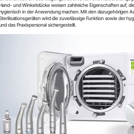
Zubehör
Hand- und Winkelstücke weisen zahlreiche Eigenschaften auf, di
Entsorgungsrichtlinien
hygienisch in der Anwendung machen. Mit den dazugehörigen A
Systemübersicht
Sterilisationsgeräten wird die zuverlässige Funktion sowie der hyg
W&H AIMS
und das Praxispersonal sichergestellt.
Dentallabor
Shop
Laborgeräte
Hand- & Winkelstücke
Mobiliar
Zubehör
Systemübersicht