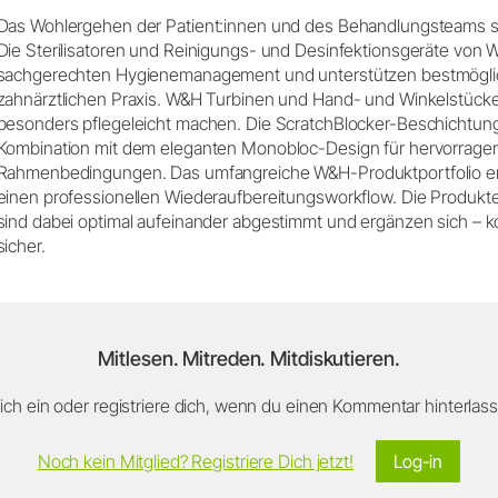
Das Wohlergehen der Patient:innen und des Behandlungsteams st
Die Sterilisatoren und Reinigungs- und Desinfektionsgeräte von 
sachgerechten Hygienemanagement und unterstützen bestmöglich
zahnärztlichen Praxis. W&H Turbinen und Hand- und Winkelstücke 
besonders pflegeleicht machen. Die ScratchBlocker-Beschichtung 
Kombination mit dem eleganten Monobloc-Design für hervorrage
Rahmenbedingungen. Das umfangreiche W&H-Produktportfolio er
einen professionellen Wiederaufbereitungsworkflow. Die Produk
sind dabei optimal aufeinander abgestimmt und ergänzen sich – 
sicher.
Mitlesen. Mitreden. Mitdiskutieren.
ch ein oder registriere dich, wenn du einen Kommentar hinterlasse
Noch kein Mitglied? Registriere Dich jetzt!
Log-in