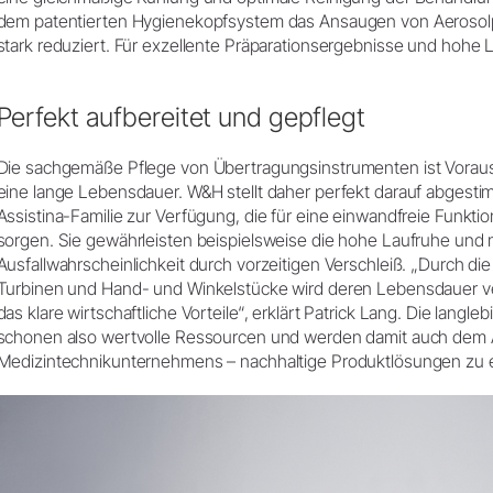
dem patentierten Hygienekopfsystem das Ansaugen von Aerosolp
stark reduziert. Für exzellente Präparationsergebnisse und hohe 
Perfekt aufbereitet und gepflegt
Die sachgemäße Pflege von Übertragungsinstrumenten ist Voraus
eine lange Lebensdauer. W&H stellt daher perfekt darauf abgest
Assistina-Familie zur Verfügung, die für eine einwandfreie Funkt
sorgen. Sie gewährleisten beispielsweise die hohe Laufruhe und 
Ausfallwahrscheinlichkeit durch vorzeitigen Verschleiß. „Durch di
Turbinen und Hand- und Winkelstücke wird deren Lebensdauer ver
das klare wirtschaftliche Vorteile“, erklärt Patrick Lang. Die lang
schonen also wertvolle Ressourcen und werden damit auch dem
Medizintechnikunternehmens – nachhaltige Produktlösungen zu 