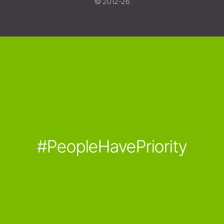
© 2012-26
#PeopleHavePriority