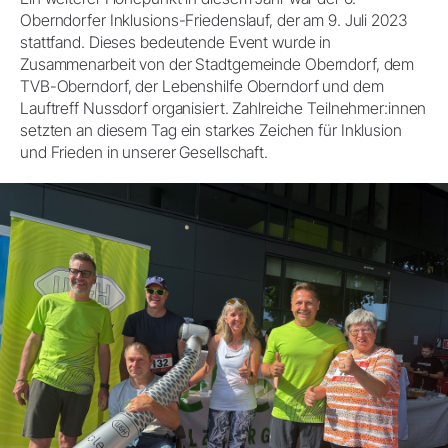
Oberndorfer Inklusions-Friedenslauf, der am 9. Juli 2023
stattfand. Dieses bedeutende Event wurde in
Zusammenarbeit von der Stadtgemeinde Oberndorf, dem
TVB-Oberndorf, der Lebenshilfe Oberndorf und dem
Lauftreff Nussdorf organisiert. Zahlreiche Teilnehmer:innen
setzten an diesem Tag ein starkes Zeichen für Inklusion
und Frieden in unserer Gesellschaft.