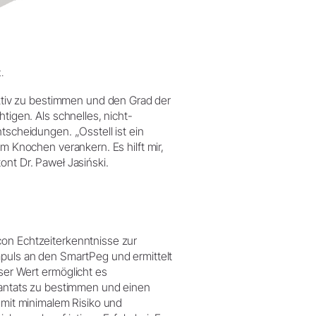
.
jektiv zu bestimmen und den Grad der
tigen. Als schnelles, nicht-
tscheidungen. „Osstell ist ein
im Knochen verankern. Es hilft mir,
ont Dr. Paweł Jasiński.
con Echtzeiterkenntnisse zur
mpuls an den SmartPeg und ermittelt
ser Wert ermöglicht es
plantats zu bestimmen und einen
– mit minimalem Risiko und