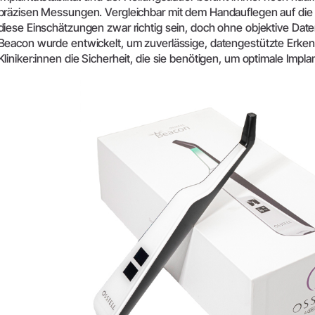
Zubehör
präzisen Messungen. Vergleichbar mit dem Handauflegen auf di
Entsorgungsrichtlinien
diese Einschätzungen zwar richtig sein, doch ohne objektive Daten
Systemübersicht
Beacon wurde entwickelt, um zuverlässige, datengestützte Erkennt
W&H AIMS
Kliniker:innen die Sicherheit, die sie benötigen, um optimale Impla
Dentallabor
Shop
Laborgeräte
Hand- & Winkelstücke
Mobiliar
Zubehör
Systemübersicht