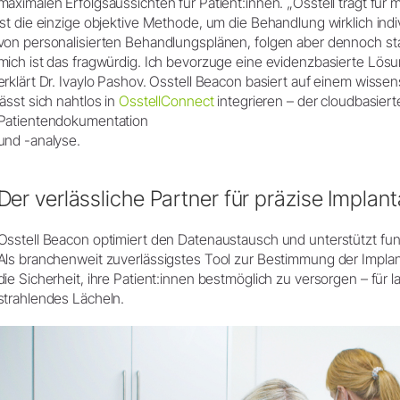
maximalen Erfolgsaussichten für Patient:innen. „Osstell trägt für m
ist die einzige objektive Methode, um die Behandlung wirklich ind
von personalisierten Behandlungsplänen, folgen aber dennoch sta
mich ist das fragwürdig. Ich bevorzuge eine evidenzbasierte Lösung
erklärt Dr. Ivaylo Pashov. Osstell Beacon basiert auf einem wisse
lässt sich nahtlos in
OsstellConnect
integrieren – der cloudbasiert
Patientendokumentation
und -analyse.
Der verlässliche Partner für präzise Implan
Osstell Beacon optimiert den Datenaustausch und unterstützt fun
Als branchenweit zuverlässigstes Tool zur Bestimmung der Implanta
die Sicherheit, ihre Patient:innen bestmöglich zu versorgen – für la
strahlendes Lächeln.