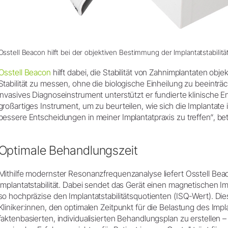
Osstell Beacon hilft bei der objektiven Bestimmung der Implantatstabilität
Osstell Beacon
hilft dabei, die Stabilität von Zahnimplantaten ob
Stabilität zu messen, ohne die biologische Einheilung zu beeinträch
invasives Diagnoseinstrument unterstützt er fundierte klinische En
großartiges Instrument, um zu beurteilen, wie sich die Implantate 
bessere Entscheidungen in meiner Implantatpraxis zu treffen“, bet
Optimale Behandlungszeit
Mithilfe modernster Resonanzfrequenzanalyse liefert Osstell Bea
Implantatstabilität. Dabei sendet das Gerät einen magnetischen I
so hochpräzise den Implantatstabilitätsquotienten (ISQ-Wert). Die
Kliniker:innen, den optimalen Zeitpunkt für die Belastung des Im
faktenbasierten, individualisierten Behandlungsplan zu erstellen 