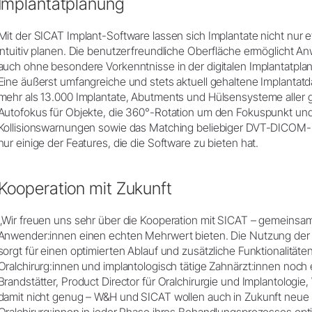
Implantatplanung
Mit der SICAT Implant-Software lassen sich Implantate nicht nur e
intuitiv planen. Die benutzerfreundliche Oberfläche ermöglicht A
auch ohne besondere Vorkenntnisse in der digitalen Implantatpla
Eine äußerst umfangreiche und stets aktuell gehaltene Implantatd
mehr als 13.000 Implantate, Abutments und Hülsensysteme aller gä
Autofokus für Objekte, die 360°-Rotation um den Fokuspunkt und
Kollisionswarnungen sowie das Matching beliebiger DVT-DICOM-D
nur einige der Features, die die Software zu bieten hat.
Kooperation mit Zukunft
„Wir freuen uns sehr über die Kooperation mit SICAT – gemeinsa
Anwender:innen einen echten Mehrwert bieten. Die Nutzung der 
sorgt für einen optimierten Ablauf und zusätzliche Funktionalitäten.
Oralchirurg:innen und implantologisch tätige Zahnärzt:innen noch e
Brandstätter, Product Director für Oralchirurgie und Implantolog
damit nicht genug – W&H und SICAT wollen auch in Zukunft neu
Oralchirurg:innen in jeder Phase ihres Behandlungsprozesses opt