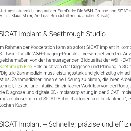
Vertragsunterzeichnung auf der EuroPerio: Die W&H-Gruppe und SICAT sch
(v.l.n.r.: Klaus Maier, Andreas Brandstätter und Jochen Kusch)
SICAT Implant & Seethrough Studio
Im Rahmen der Kooperation kann ab sofort SICAT Implant in Komb
Software für alle W&H-Imaging-Produkte, verwendet werden. Anwe
gleichermaßen von der herausragenden Bildqualität der W&H-DV
Seethrough Flex
– als auch von der Diagnose und Planung in 3D m
"Digitale Zahnmedizin muss leistungsstark und gleichzeitig einfac
ist es, Zahnmediziner:innen eine Lösung zu bieten, die ihren Arbei
schnell, flexibel und intuitiv. Ein einfacher Workflow von der Rö
die Diagnose und digitale 3D-Implantatplanung in der SICAT Impla
Implantatinsertion mit SICAT-Bohrschablonen und Implantmed“, e
Jochen Kusch.
SICAT Implant – Schnelle, präzise und effiz