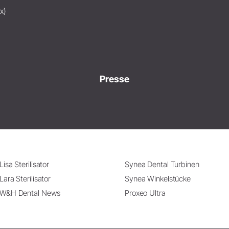
x)
Presse
Lisa Sterilisator
Synea Dental Turbinen
Lara Sterilisator
Synea Winkelstücke
W&H Dental News
Proxeo Ultra