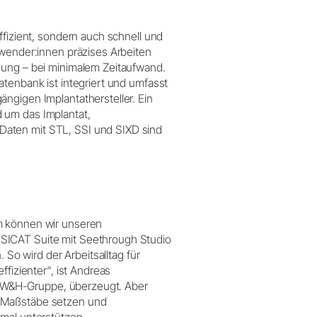
ffizient, sondern auch schnell und
nwender:innen präzises Arbeiten
nung – bei minimalem Zeitaufwand.
atenbank ist integriert und umfasst
ngigen Implantathersteller. Ein
 um das Implantat,
aten mit STL, SSI und SIXD sind
m können wir unseren
SICAT Suite mit Seethrough Studio
 So wird der Arbeitsalltag für
ffizienter“, ist Andreas
ie, W&H-Gruppe, überzeugt. Aber
e Maßstäbe setzen und
imal unterstützen.