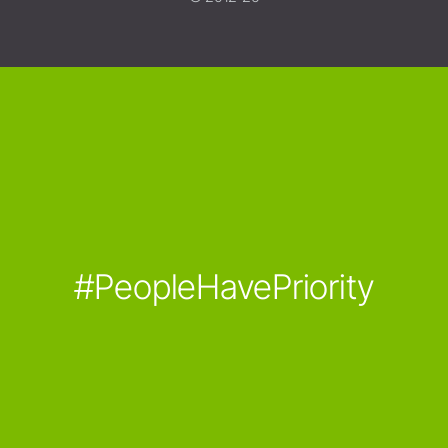
#PeopleHavePriority