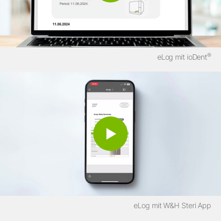
®
eLog mit ioDent
eLog mit W&H Steri App