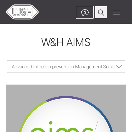
$
W&H AIMS
Advanced Infection prevention Management Solutions