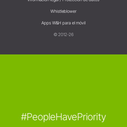
Whistleblower
Apps W&H para el móvil
© 2012-26
#PeopleHavePriority