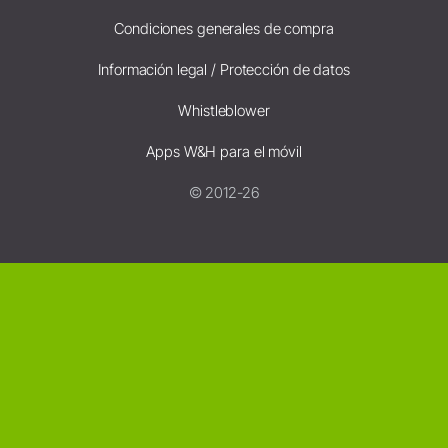
Condiciones generales de compra
Información legal / Protección de datos
Whistleblower
Apps W&H para el móvil
© 2012-26