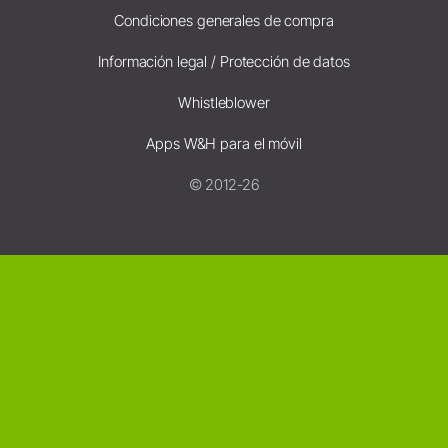
Condiciones generales de compra
Información legal / Protección de datos
Whistleblower
Apps W&H para el móvil
© 2012-26