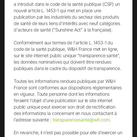
YouTube
a introduit dans le code de la santé publique (CSP) un
nouvel article L. 1453-1 qui met en place une
publication par les industriels du secteur des produits
de santé de leurs liens d'intérêts avec neuf catégories
d'acteurs de santé ("Sunshine Act" à la française).
Conformément aux termes de l'article L. 1453-1 du
Le groupe W&H
code de la santé publique, W&H France met en ligne,
sur le site internet public unique "transparence santé",
People have Priority
les données nominatives qui doivent être rendues
W&H France
publiques dans le cadre du dispositif de transparence.
W&H Dentalwerk
Toutes les informations rendues publiques par W&H
Durabilité
France sont conformes aux dispositions réglementaires
Historique/Le Musée Dentaire W&H
en vigueur. Toute personne dont les informations
feraient l’objet d’une publication sur le site internet
Certifications
public unique peut exercer son droit de rectification
des informations la concernant en nous contactant à
l’adresse suivante :
transparencesante@wh.com
.
Carrière
Au sujet de W&H
En revanche, il n’est pas possible pour elle d’exercer un