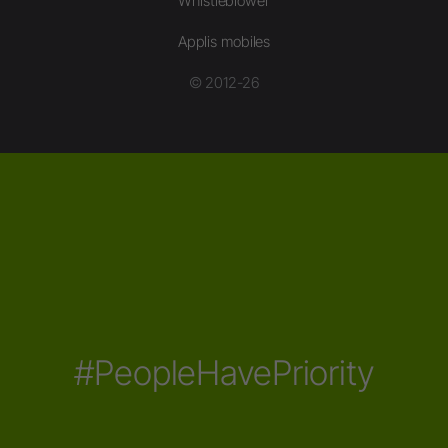
Whistleblower
Applis mobiles
© 2012-26
#PeopleHavePriority