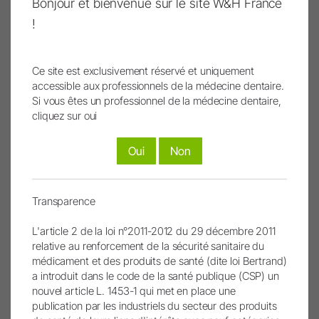
Bonjour et bienvenue sur le site W&H France
Pour savoir si votre instrument peut bénéficier du contrat
Trankilease PID, renseignez le formulaire contact.
!
Plus d'information sur le service Trankilease
Ce site est exclusivement réservé et uniquement
accessible aux professionnels de la médecine dentaire.
Si vous êtes un professionnel de la médecine dentaire,
cliquez sur oui
Les images et les vidéos ont été partiellement ou
Oui
Non
entièrement créées ou modifiées à l’aide de
l’intelligence artificielle. Les contenus concernés sont
signalés par un symbole IA.
Transparence
L'article 2 de la loi n°2011-2012 du 29 décembre 2011
relative au renforcement de la sécurité sanitaire du
médicament et des produits de santé (dite loi Bertrand)
Remonter
a introduit dans le code de la santé publique (CSP) un
nouvel article L. 1453-1 qui met en place une
Imprimer page
publication par les industriels du secteur des produits