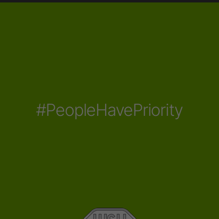
#PeopleHavePriority