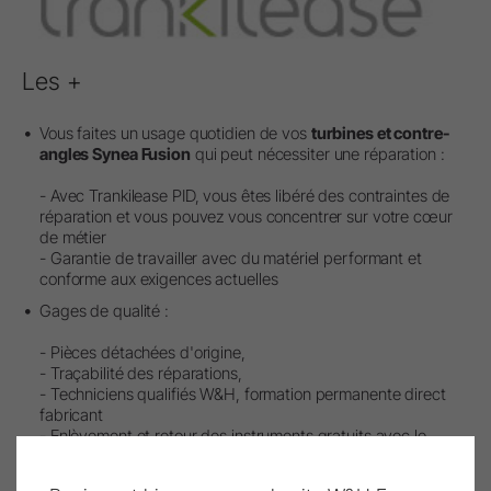
Les +
Vous faites un usage quotidien de vos
turbines et contre-
angles Synea Fusion
qui peut nécessiter une réparation :
- Avec Trankilease PID, vous êtes libéré des contraintes de
réparation et vous pouvez vous concentrer sur votre cœur
de métier
- Garantie de travailler avec du matériel performant et
conforme aux exigences actuelles
Gages de qualité :
- Pièces détachées d'origine,
- Traçabilité des réparations,
- Techniciens qualifiés W&H, formation permanente direct
fabricant
- Enlèvement et retour des instruments gratuits avec le
service Off'And Back®