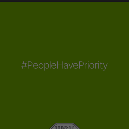
#PeopleHavePriority