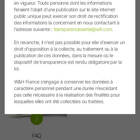
Vidéos & Tutoriels
Akilease
en vigueur. Toute personne dont les informations
feraient l’objet d’une publication sur le site internet
Vidéos, tutoriels
Un service exclusif, 100%
public unique peut exercer son droit de rectification
& vidéos de
confiance
des informations la concernant en nous contactant à
présentation
Akilease, c'est tout compris
l’adresse suivante :
transparencesante@wh.com
.
Des tutoriels simples,
et sans surprise !
concernant l’utilisation
En revanche, il n’est pas possible pour elle d’exercer un
et l’entretien, sur une page
droit d’opposition à la collecte, au traitement ou à la
publication de ces données, dans la mesure où le
dispositif de transparence est rendu obligatoire par la
loi.
W&H France s’engage à conserver les données à
caractère personnel pendant une durée n’excédant
pas celle nécessaire à la réalisation des finalités pour
lesquelles elles ont été collectées ou traitées.
FAQ