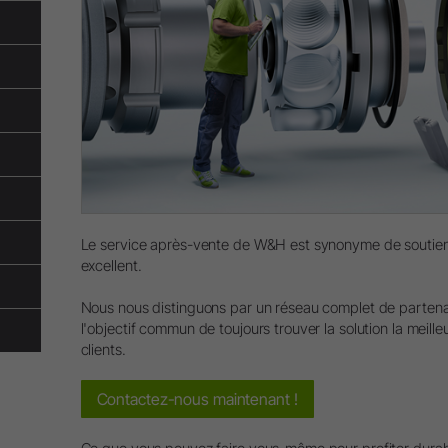
Synoptique
Inf
W&H AIMS
Vos
Vos
Laboratoire
Où 
Units de laboratoires
Contre-angles et pièces à main
Accessoires
Synoptique
Le service après-vente de W&H est synonyme de soutien 
excellent.
Nous nous distinguons par un réseau complet de partenair
l'objectif commun de toujours trouver la solution la meille
clients.
Contactez-nous maintenant !