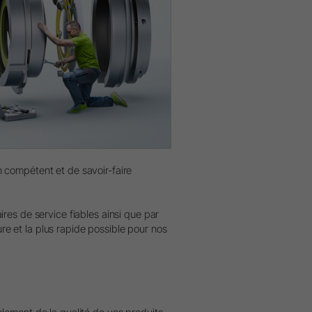
ormatique
W&H AIMS
 contacts au siège
 contacts en région
réparer
compétent et de savoir-faire
es de service fiables ainsi que par
ure et la plus rapide possible pour nos