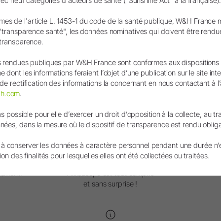
avec neuf catégories d'acteurs de santé ("Sunshine Act" à la française)
s de l'article L. 1453-1 du code de la santé publique, W&H France met
 "transparence santé", les données nominatives qui doivent être rendu
 transparence.
ns rendues publiques par W&H France sont conformes aux dispositions
 dont les informations feraient l’objet d’une publication sur le site int
de rectification des informations la concernant en nous contactant à l
wh.com
.
as possible pour elle d’exercer un droit d’opposition à la collecte, au tr
ées, dans la mesure où le dispositif de transparence est rendu obligato
 conserver les données à caractère personnel pendant une durée n’
urgie
Akilease
ion des finalités pour lesquelles elles ont été collectées ou traitées.
Un service exclusif, 100% confiance
Demande
itement.
Akilease, c'est tout compris
et sans surprise !