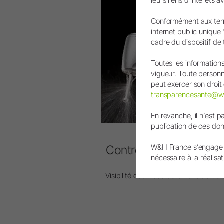
leurs liens d'intérêts 
Conformément aux terme
internet public unique
cadre du dispositif de
Toutes les informatio
vigueur. Toute personne
peut exercer son droit 
transparencesante@
En revanche, il n’est p
publication de ces donn
W&H France s’engage à
Contre-angles de chir
nécessaire à la réalisat
Avec tête angulée à 45°.
Visibilité optimisée de la zone de tra