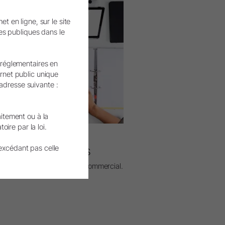
.
 en ligne, sur le site
es publiques dans le
 réglementaires en
ernet public unique
’adresse suivante :
aitement ou à la
ire par la loi.
excédant pas celle
Obtenir un devis
z conseil à notre service commercial.