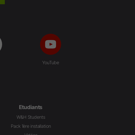
YouTube
Etudiants
W&H Students
Pack 1ère installation