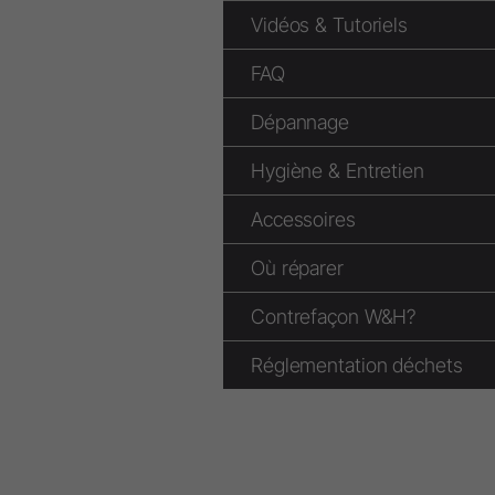
Vidéos & Tutoriels
FAQ
Prophylaxie & Parodontologie
Dépannage
Inserts détartreurs à air
Détartreurs à air
Hygiène & Entretien
Inserts piézo Tigon
Accessoires
Détartreurs piézo électriques
Appareils sans fil
Où réparer
Contre-angles et pièces à main
Contrefaçon W&H?
Accessoires
Synoptique
Réglementation déchets
W&H AIMS