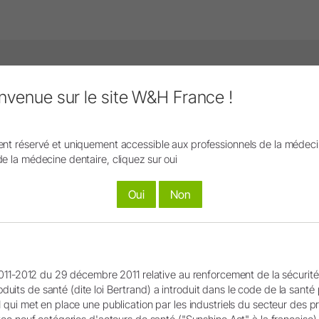
 une expérience en ligne fluide et interactive de nos con
envenue sur le site W&H France !
médias (par exemple les vidéos, les cartes), veuillez accep
kage des cookies nécessaires (YouTube, MovingImage -
verez des informations détaillées sur les cookies dans la
ent réservé et uniquement accessible aux professionnels de la médeci
ons légales / Protection des données) à des fins de mark
de la médecine dentaire, cliquez sur oui
Accepter
Oui
Non
°2011-2012 du 29 décembre 2011 relative au renforcement de la sécurité
uits de santé (dite loi Bertrand) a introduit dans le code de la santé
1 qui met en place une publication par les industriels du secteur des 