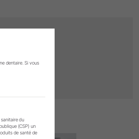
tenus
ter le
 vous
 page
ne dentaire. Si vous
eting.
 sanitaire du
 publique (CSP) un
produits de santé de