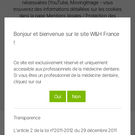
nécessaires (YouTube, MovingImage - vous
trouverez des informations détaillées sur les cookies
dans la page Mentions légales / Protection des
données) à des fins de marketing.
Bonjour et bienvenue sur le site W&H France
Accepter
!
Ce site est exclusivement réservé et uniquement
Téléchargements
accessible aux professionnels de la médecine dentaire.
Si vous êtes un professionnel de la médecine dentaire,
cliquez sur oui
Oui
Non
Transparence
Rapports et études (Chirurgie orale & Implantologie
L'article 2 de la loi n°2011-2012 du 29 décembre 2011