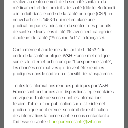
relative au renforcement de la sécurité sanitaire du
)
médicament et des produits de santé (dite loi Bertrand)
a introduit dans le code de la santé publique (CSP) un
nouvel article L. 1453-1 qui met en place une
La mise en place de l'extraction dentaire atraumatique
publication par les industriels du secteur des produits
Le chapitre huit de l'ouvrage « Cirugía piezoeléctrica.
de santé de leurs liens d'intérêts avec neuf catégories
Generalidades y aplicaciones clínicas » souligne l'importance
d'acteurs de santé ("Sunshine Act" à la française).
croissante de l'extraction dentaire a...
Conformément aux termes de l'article L. 1453-1 du
code de la santé publique, W&H France met en ligne,
sur le site internet public unique "transparence santé",
De nouvelles normes en implantologie
les données nominatives qui doivent être rendues
publiques dans le cadre du dispositif de transparence.
Pour ceux qui travaillent chaque jour avec une précision
extrême, une technologie fiable est indispensable. Nous avons
Toutes les informations rendues publiques par W&H
discuté avec Isabella Schmied (chef ...
France sont conformes aux dispositions réglementaires
en vigueur. Toute personne dont les informations
feraient l’objet d’une publication sur le site internet
Plus
public unique peut exercer son droit de rectification
des informations la concernant en nous contactant à
l’adresse suivante :
transparencesante@wh.com
.