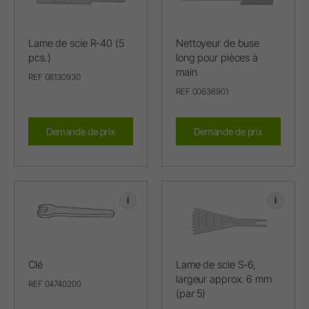
Lame de scie R-40 (5
Nettoyeur de buse
pcs.)
long pour pièces à
main
REF 08130930
REF 00636901
Demande de prix
Demande de prix
i
i
Clé
Lame de scie S-6,
largeur approx. 6 mm
REF 04740200
(par 5)