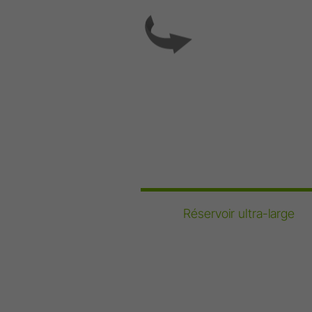
Prophylaxie & Parodontologie
Inserts détartreurs à air
Détartreurs à air
Inserts piézo Tigon
Détartreurs piézo électriques
Appareils sans fil
Contre-angles et pièces à main
Accessoires
Réservoir ultra-large
Synoptique
W&H AIMS