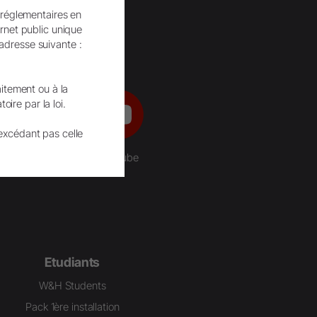
 réglementaires en
ernet public unique
’adresse suivante :
aitement ou à la
ire par la loi.
excédant pas celle
YouTube
Etudiants
W&H Students
Pack 1ère installation