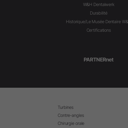
W&H Dentalwerk
Durabilité
Historique/Le Musée Dentaire W
Certifications
PARTNERnet
Turbines
Contre-angles
Chirurgie orale