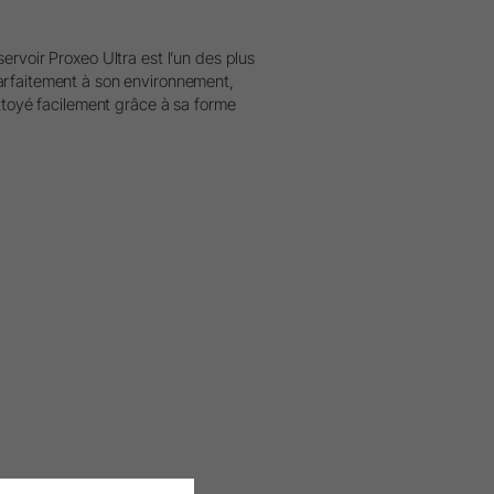
ervoir Proxeo Ultra est l’un des plus
arfaitement à son environnement,
ettoyé facilement grâce à sa forme