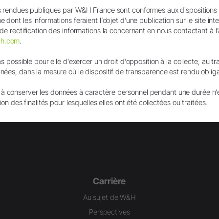
Envoi
ns rendues publiques par W&H France sont conformes aux dispositions
 dont les informations feraient l’objet d’une publication sur le site int
de rectification des informations la concernant en nous contactant à l
wh.com
.
as possible pour elle d’exercer un droit d’opposition à la collecte, au tr
ées, dans la mesure où le dispositif de transparence est rendu obligato
 conserver les données à caractère personnel pendant une durée n’
ion des finalités pour lesquelles elles ont été collectées ou traitées.
LinkedIn
Instagram
TikTok
Carrière
Au sujet de W&H
Perspectives