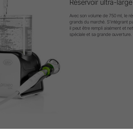
Réservoir ultra-large
Avec son volume de 750 ml, le rés
grands du marché. S’intégrant p
il peut être rempli aisément et n
spéciale et sa grande ouverture.