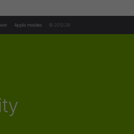
ower
Applis mobiles
© 2012-26
ity