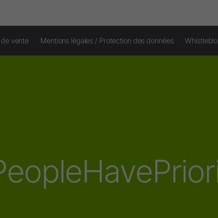
 de vente
Mentions légales / Protection des données
Whistlebl
eopleHavePrior