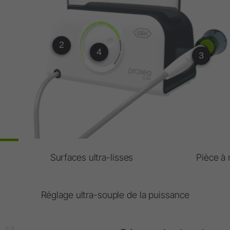
Synoptique
Inf
W&H AIMS
Vos
Vos
2
Laboratoire
4
3
Où 
Units de laboratoires
Contre-angles et pièces à main
Accessoires
Synoptique
Surfaces ultra-lisses
Pièce à
Réglage ultra-souple de la puissance