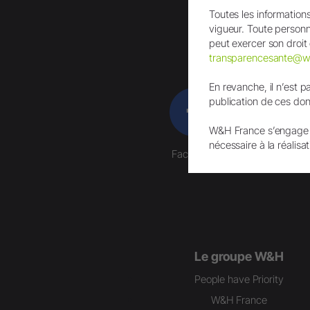
Toutes les informatio
vigueur. Toute personne
peut exercer son droit 
transparencesante@
En revanche, il n’est p
publication de ces donn
W&H France s’engage à
nécessaire à la réalisat
Facebook
Le groupe W&H
People have Priority
W&H France