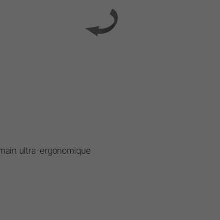
ormatique
W&H AIMS
 contacts au siège
 contacts en région
réparer
 main ultra-ergonomique