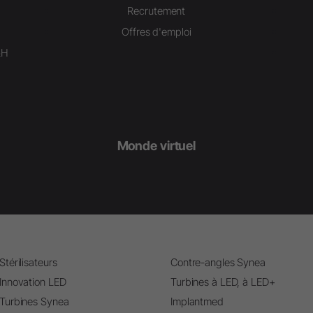
Recrutement
Offres d'emploi
&H
Monde virtuel
Stérilisateurs
Contre-angles Synea
Innovation LED
Turbines à LED, à LED+
Turbines Synea
Implantmed