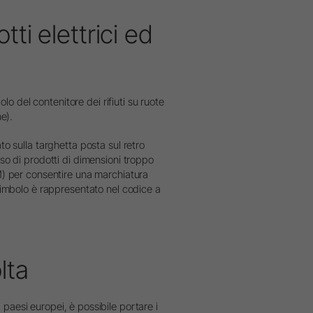
tti elettrici ed
o del contenitore dei rifiuti su ruote
e).
to sulla targhetta posta sul retro
so di prodotti di dimensioni troppo
M) per consentire una marchiatura
simbolo è rappresentato nel codice a
lta
i paesi europei, è possibile portare i