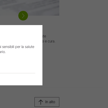
FAQ
Domande frequenti e risposte
zioni utili sul tema dell'igiene e cura.
 sensibili per la salute
rio.
'intelligenza artificiale. I
In alto