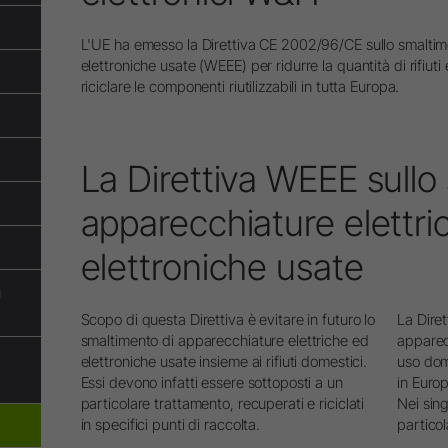
Panoramica di sistema
L'UE ha emesso la Direttiva CE 2002/96/CE sullo smaltim
W&H AIMS
elettroniche usate (WEEE) per ridurre la quantità di rifiuti e
riciclare le componenti riutilizzabili in tutta Europa.
Laboratorio Odontotecnico
Registrazione prodotti
Dispositivi da Laboratorio
Manipoli & Contrangoli
La Direttiva WEEE sullo
Accessori
apparecchiature elettri
Panoramica di sistema
elettroniche usate
a
Scopo di questa Direttiva è evitare in futuro lo
La Diret
smaltimento di apparecchiature elettriche ed
apparecc
elettroniche usate insieme ai rifiuti domestici.
uso dom
Essi devono infatti essere sottoposti a un
in Europ
particolare trattamento, recuperati e riciclati
Nei sing
in specifici punti di raccolta.
particol