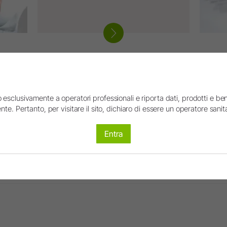
Download W&H
Istruzioni d'impiego facili da trovare, brochure,
a tra le
relazioni e studi.
Descri
 esclusivamente a operatori professionali e riporta dati, prodotti e beni
nte. Pertanto, per visitare il sito, dichiaro di essere un operatore sanita
Entra
stati interamente o parzialmente creati o modificati con l'ausilio dell
contenuti corrispondenti sono contrassegnati con il simbolo AI.