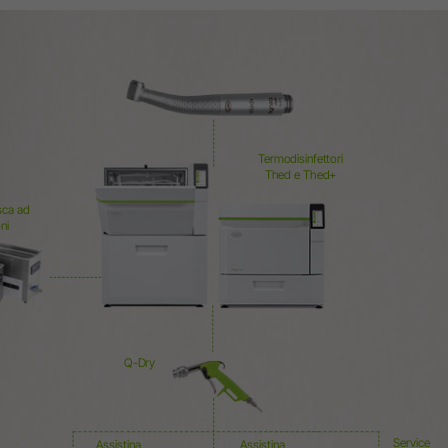
Panoramica di sistema
W&H AIMS
Laboratorio Odontotecnico
Registrazione prodotti
Dispositivi da Laboratorio
Manipoli & Contrangoli
Termodisinfettori
Thed e Thed+
Accessori
sca ad
Panoramica di sistema
ni
Q-Dry
Service
Assistina
Assistina