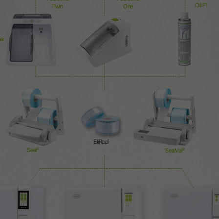
Oil F1
Twin
One
na
EliReel
Seal²
SealVal²