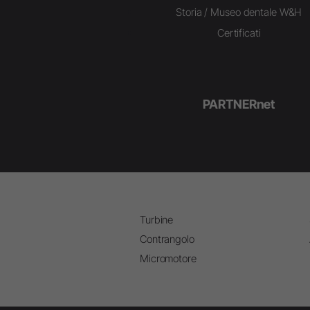
Storia / Museo dentale W&H
Certificati
PARTNERnet
Turbine
Contrangolo
Micromotore