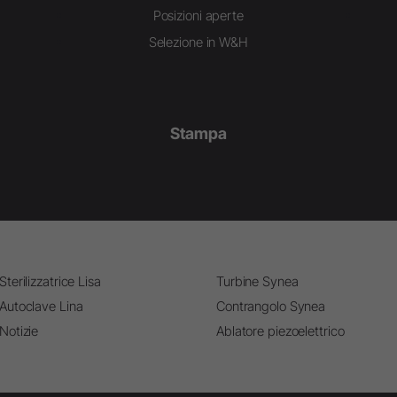
Posizioni aperte
Selezione in W&H
Stampa
Sterilizzatrice Lisa
Turbine Synea
Autoclave Lina
Contrangolo Synea
Notizie
Ablatore piezoelettrico