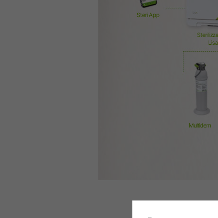
Steri App
Sterilizz
Lisa
Multidem