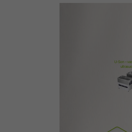
Profilassi & Paradontologia
Inserti Air Scaler
Air Scaler
Inserti Piezo Scaler
U-Son – va
Piezo Scaler
ultrasuo
Dispositivi Cordless
Manipoli & Contrangoli
Accessori
Panoramica di sistema
W&H AIMS