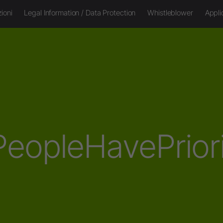
ioni
Legal Information / Data Protection
Whistleblower
Appli
eopleHavePrior