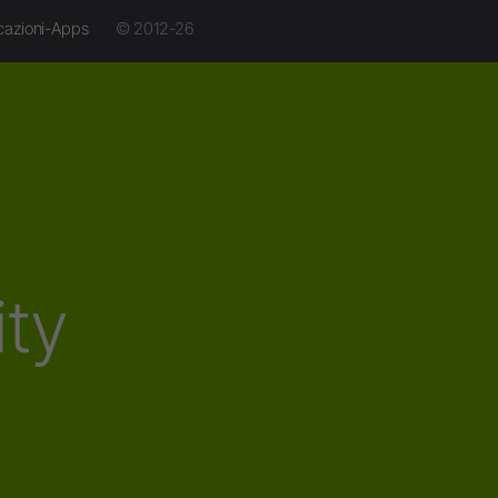
cazioni-Apps
© 2012-26
ity