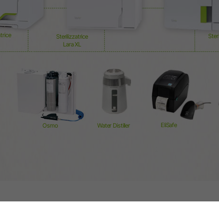
atrice
Ster
Sterilizzatrice
Lara XL
EliSafe
Osmo
Water Distiller