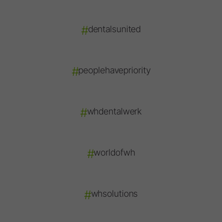
#
dentalsunited
#
peoplehavepriority
#
whdentalwerk
#
worldofwh
#
whsolutions