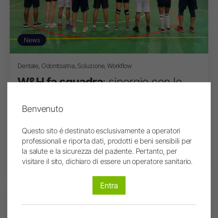
News
Dentale, Odontoiatria, Soluzione, Workflow
W&H fa squadra
: sinergie con le
aziende e le scuole, tra formazione
e sport.
Benvenuto
Questo sito é destinato esclusivamente a operatori
leggi altro
professionali e riporta dati, prodotti e beni sensibili per
la salute e la sicurezza del paziente. Pertanto, per
2
0
6 mese(i) fa
visitare il sito, dichiaro di essere un operatore sanitario.
Entra