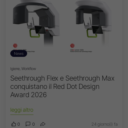
News
Igiene, Workflow
Seethrough Flex e Seethrough Max
conquistano il Red Dot Design
Award 2026
leggi altro
0
0
24 giorno(i) fa