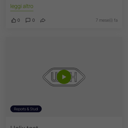
leggi altro
0
0
7 mese(i) fa
Reports & Studi