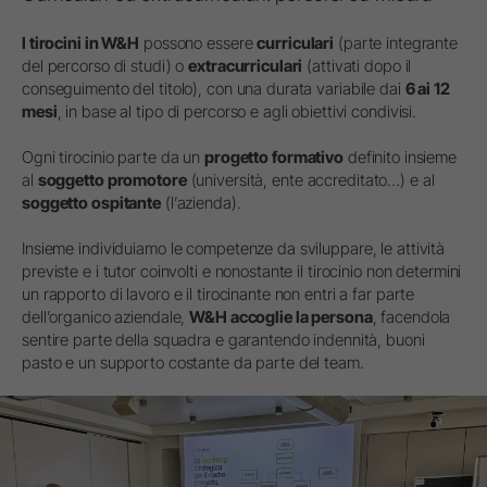
I tirocini in W&H
possono essere
curriculari
(parte integrante
del percorso di studi) o
extracurriculari
(attivati dopo il
conseguimento del titolo), con una durata variabile dai
6 ai 12
mesi
, in base al tipo di percorso e agli obiettivi condivisi.
Ogni tirocinio parte da un
progetto formativo
definito insieme
al
soggetto promotore
(università, ente accreditato…) e al
soggetto ospitante
(l’azienda).
Insieme individuiamo le competenze da sviluppare, le attività
previste e i tutor coinvolti e nonostante il tirocinio non determini
un rapporto di lavoro e il tirocinante non entri a far parte
dell’organico aziendale,
W&H accoglie la persona
, facendola
sentire parte della squadra e garantendo indennità, buoni
pasto e un supporto costante da parte del team.