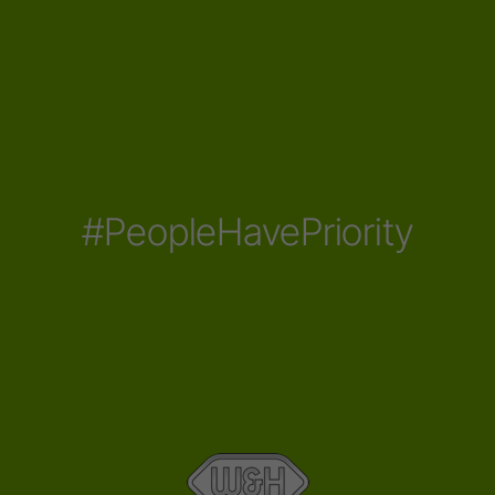
#PeopleHavePriority