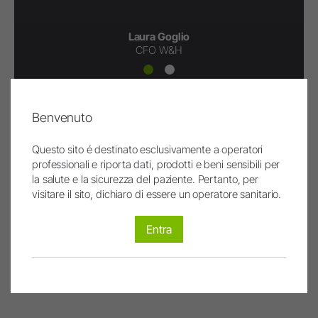
Laura Goglio
CFO W&H
Benvenuto
Questo sito é destinato esclusivamente a operatori
Vuoi candidarti per un tirocinio in
professionali e riporta dati, prodotti e beni sensibili per
W&H?
la salute e la sicurezza del paziente. Pertanto, per
visitare il sito, dichiaro di essere un operatore sanitario.
Visita la sezione Lavora con noi
oppure scrivici a
Entra
careers.steri@wh.com