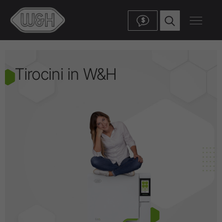
$
Tirocini in W&H