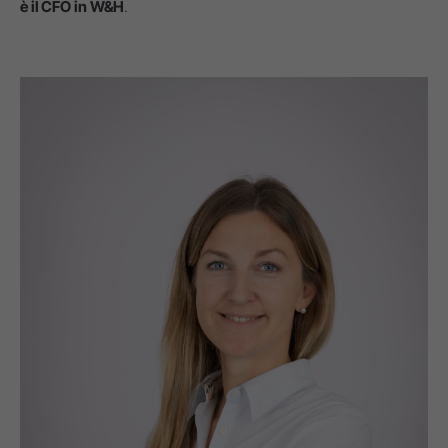
è il CFO in W&H
.