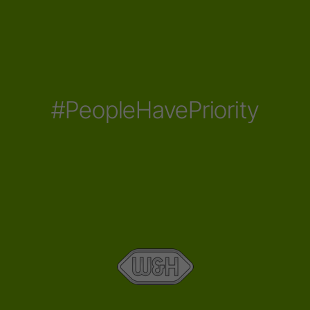
#PeopleHavePriority