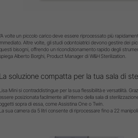
“A volte un piccolo carico deve essere riprocessato più rapidame
immediato. Altre volte, gli studi odontoiatrici devono gestire dei pic
questi bisogni, offrendo un ricondizionamento rapido degli strume
spiega Alberto Borghi, Product Manager di W&H Sterilization.
La soluzione compatta per la tua sala di ste
Lisa Mini si contraddistingue per la sua flessibilità e versatilità. Gr
essere posizionata facilmente all'interno della sala di sterilizzazion
oggetti sopra di essa, come Assistina One o Twin.
La sua camera da 5 litri consente di riprocessare fino a 22 manipoli