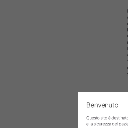
Benvenuto
Questo sito é destinato
e la sicurezza del pazie