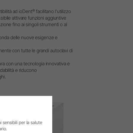
®
tibilità ad ioDent
facilitano l'utilizzo
sibile attivare funzioni aggiuntive
ione fino ai singoli strumenti o al
conda delle nuove esigenze e
ente con tutte le grandi autoclavi di
ura con una tecnologia innovativa e
dabilità e riducono
hi.
 sensibili per la salute
rio.