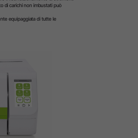
W&H AIMS
to di carichi non imbustati può
nte equipaggiata di tutte le