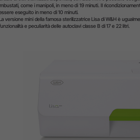
imbustati, come i manipoli, in meno di 19 minuti. Il ricondizionamen
Panoramica di sistema
essere eseguito in meno di 10 minuti.
W&H AIMS
La versione mini della famosa sterilizzatrice Lisa di W&H è ugualme
funzionalità e peculiarità delle autoclavi classe B di 17 e 22 litri.
Laboratorio Odontotecnico
Registrazione prodotti
Dispositivi da Laboratorio
Manipoli & Contrangoli
Accessori
Panoramica di sistema