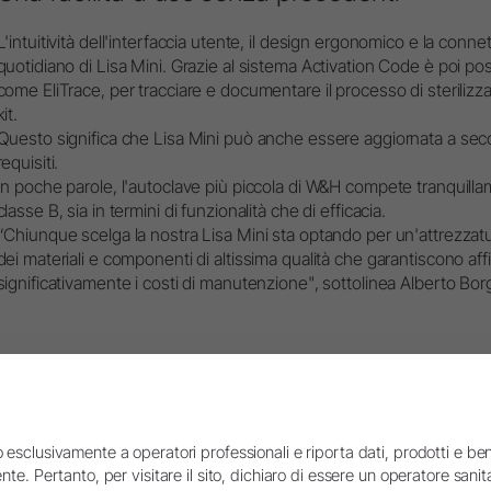
L'intuitività dell'interfaccia utente, il design ergonomico e la connet
quotidiano di Lisa Mini. Grazie al sistema Activation Code è poi pos
come EliTrace, per tracciare e documentare il processo di sterilizzaz
kit.
Questo significa che Lisa Mini può anche essere aggiornata a se
requisiti.
In poche parole, l'autoclave più piccola di W&H compete tranquillam
classe B, sia in termini di funzionalità che di efficacia.
“Chiunque scelga la nostra Lisa Mini sta optando per un'attrezzat
dei materiali e componenti di altissima qualità che garantiscono affi
significativamente i costi di manutenzione", sottolinea Alberto Borg
 esclusivamente a operatori professionali e riporta dati, prodotti e beni
nte. Pertanto, per visitare il sito, dichiaro di essere un operatore sanita