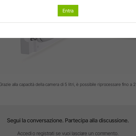
Entra
Grazie alla capacità della camera di 5 litri, è possibile riprocessare fino a 
Segui la conversazione. Partecipa alla discussione.
Accedi o registrati se vuoi lasciare un commento.