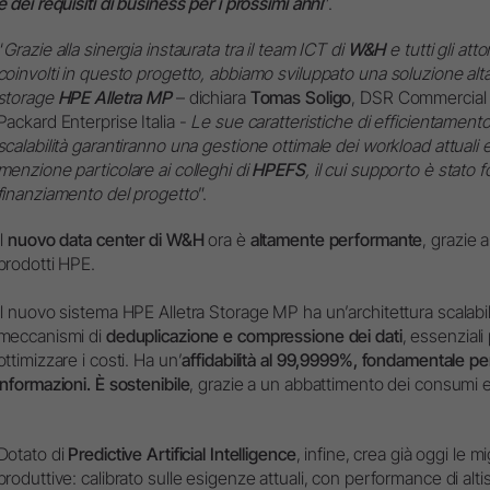
e dei requisiti di business per i prossimi anni
”.
“
Grazie alla sinergia instaurata tra il team ICT di
W&H
e tutti gli atto
coinvolti in questo progetto, abbiamo sviluppato una soluzione a
storage
HPE Alletra MP
– dichiara
Tomas Soligo
, DSR Commercial
Packard Enterprise Italia -
Le sue caratteristiche di efficientamento
scalabilità garantiranno una gestione ottimale dei workload attuali e 
menzione particolare ai colleghi di
HPEFS
, il cui supporto è stato 
finanziamento del progetto
”.
Il
nuovo data center di W&H
ora è
altamente performante
, grazie 
prodotti HPE.
Il nuovo sistema HPE Alletra Storage MP ha un’architettura scalabi
meccanismi di
deduplicazione e compressione dei dati
, essenzial
ottimizzare i costi. Ha un’
affidabilità al 99,9999%, fondamentale per
informazioni. È sostenibile
, grazie a un abbattimento dei consumi e
Dotato di
Predictive Artificial Intelligence
, infine, crea già oggi le m
produttive: calibrato sulle esigenze attuali, con performance di altis