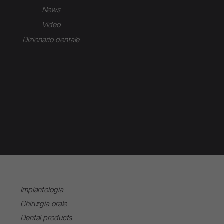
News
Video
Dizionario dentale
Implantologia
Chirurgia orale
Dental products