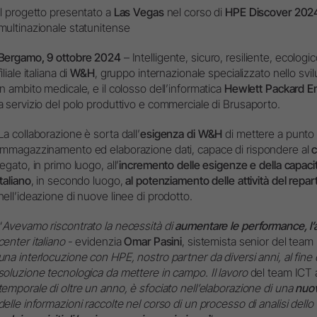
Il progetto presentato a
Las Vegas
nel corso di
HPE Discover 202
Panoramica di sistema
multinazionale statunitense
W&H AIMS
Bergamo, 9 ottobre 2024
– Intelligente, sicuro, resiliente, ecologi
Laboratorio Odontotecnico
Registrazione prodotti
filiale italiana di
W&H
, gruppo internazionale specializzato nello svilu
in ambito medicale, e il colosso dell’informatica
Hewlett Packard En
Dispositivi da Laboratorio
a servizio del polo produttivo e commerciale di Brusaporto.
Manipoli & Contrangoli
La collaborazione è sorta dall’
Accessori
esigenza di W&H
di mettere a punto 
immagazzinamento ed elaborazione dati, capace di rispondere al
c
Panoramica di sistema
legato, in primo luogo, all’
incremento delle esigenze e della capaci
italiano
, in secondo luogo,
al potenziamento delle attività del repa
nell’ideazione di nuove linee di prodotto.
“
Avevamo riscontrato la necessità di
aumentare le performance, l’affi
center italiano
- evidenzia
Omar Pasini
, sistemista senior del tea
una interlocuzione con HPE, nostro partner da diversi anni, al fine 
soluzione tecnologica da mettere in campo. Il lavoro
del team ICT 
temporale di oltre un anno, è sfociato nell’elaborazione di una
nuov
delle informazioni raccolte nel corso di un processo di analisi dello