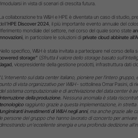
rimodularsi in vista di scenari di crescita futura.
La collaborazione tra W&H e HPE è diventata un caso di studio, pr
dell’
HPE Discover 2024
, il più importante evento annuale del colos
riferimento mondiale del settore, nel corso del quale sono state
an
innovazioni
, in particolare le soluzioni di
private cloud abbinate all’A
Nello specifico, W&H è stata invitata a partecipare nel corso della 
powered storage”
(
Sfrutta il valore dello storage basato sull'intelli
Jagad
, vicepresidente della gestione prodotti, infrastruttura dati 
“
L’intervento sul data center italiano, pioniere per l’intero gruppo
punto di vista organizzativo per W&H
- sottolinea Omar Pasini, di r
del sistema computazionale e di archiviazione del data center è 
interruzione della produzione.
Nessuna anomalia è stata riscontrata
tecnologico
raggiunto grazie a questa implementazione, in stretta 
lungimiranti investimenti di W&H negli anni
, ma anche grazie alle ca
le persone del gruppo che hanno lavorato di concerto per arrivare n
dimostrando un'eccellente sinergia e una profonda dedizione all'i