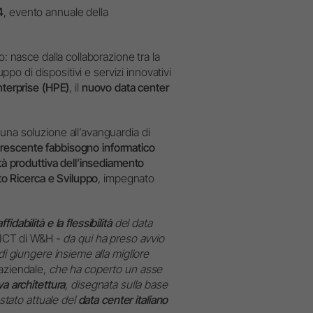
W&H AIMS
4
, evento annuale della
co: nasce dalla collaborazione tra la
ppo di dispositivi e servizi innovativi
terprise (HPE)
, il
nuovo data center
una soluzione all’avanguardia di
rescente fabbisogno informatico
tà produttiva dell’insediamento
rto Ricerca e Sviluppo
, impegnato
dabilità e la flessibilità
del data
m ICT di W&H -
da qui ha preso avvio
di giungere insieme alla migliore
aziendale,
che ha coperto un asse
a architettura
, disegnata sulla base
 stato attuale del
data center italiano