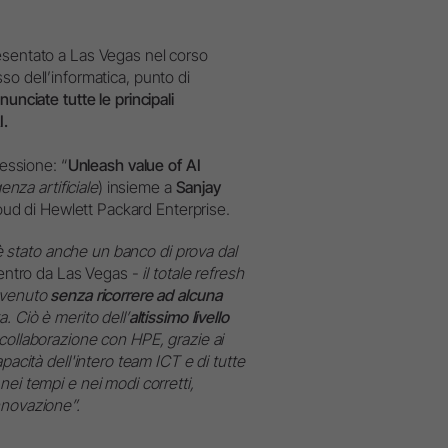
esentato a Las Vegas nel corso
so dell’informatica, punto di
nunciate tutte le principali
I.
sessione: “
Unleash value of AI
genza artificiale
) insieme a
Sanjay
cloud di Hewlett Packard Enterprise.
, è stato anche un banco di prova dal
ientro da Las Vegas -
il totale refresh
avvenuto
senza ricorrere ad alcuna
. Ciò è merito dell’
altissimo livello
collaborazione con HPE, grazie ai
pacità dell'intero team ICT e di tutte
ei tempi e nei modi corretti,
nnovazione”.