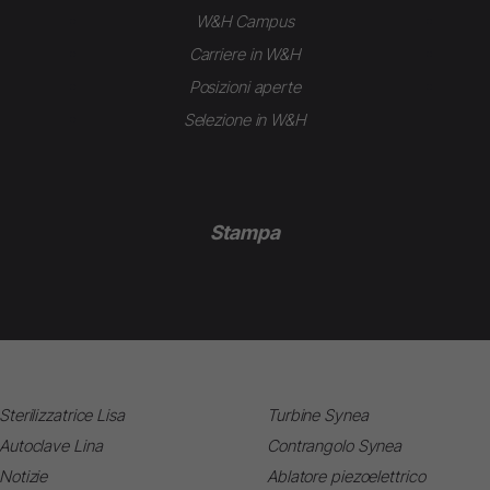
W&H Campus
Carriere in W&H
Posizioni aperte
Selezione in W&H
Stampa
Sterilizzatrice Lisa
Turbine Synea
Autoclave Lina
Contrangolo Synea
Notizie
Ablatore piezoelettrico