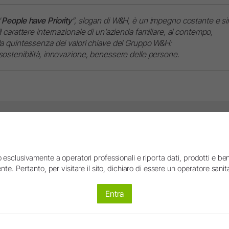
“
People have Priority
”, slogan di W&H, è un impegno costante e s
il carattere internazionale di un’azienda familiare, al contempo,
la quintessenza dei valori chiave del Gruppo W&H:
sostenibilità, innovazione, benessere delle persone.
Segui la conversazione. Partecipa alla discussione.
Accedi o registrati se vuoi lasciare un commento.
 esclusivamente a operatori professionali e riporta dati, prodotti e beni
nte. Pertanto, per visitare il sito, dichiaro di essere un operatore sanita
Non sei ancora un membro? Registrati ora!
Log in
Entra
Password dimenticata?