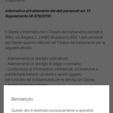
irragionevoli.
Informativa al trattamento dei dati personali art. 13
Regolamento UE 679/2016
Il Cliente è informato che il Titolare del trattamento dei dati è
W&H, via Bolgara 2, 24060 Brusaporto (BG). I dati personali
del Cliente saranno utilizzati dal Titolare del trattamento per le
seguenti attività:
- Adempimento di obblighi contrattuali;
- Adempimento di obblighi di legge o normativi;
- Condivisione di informazioni commerciali, promozionali e
pubblicitarie inerenti i prodotti e servizi oggetto
del contratto ed indispensabili per le attività del Cliente;
- Analisi statistiche interne.
La base giuridica del trattamento si fonda sui requisiti di liceità
Benvenuto
di cui all’art. 6, comma 1, lettere b) e c) del Regolamento UE
679/2016.
Questo sito é destinato esclusivamente a operatori