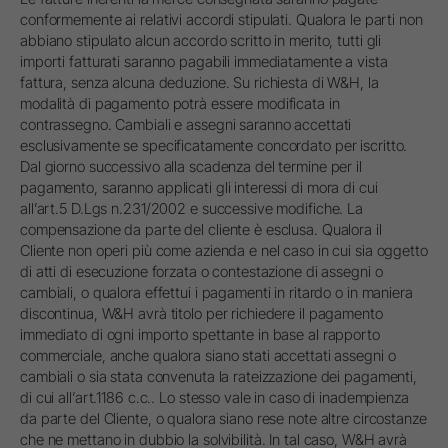
conformemente ai relativi accordi stipulati. Qualora le parti non
abbiano stipulato alcun accordo scritto in merito, tutti gli
importi fatturati saranno pagabili immediatamente a vista
fattura, senza alcuna deduzione. Su richiesta di W&H, la
modalità di pagamento potrà essere modificata in
contrassegno. Cambiali e assegni saranno accettati
esclusivamente se specificatamente concordato per iscritto.
Dal giorno successivo alla scadenza del termine per il
pagamento, saranno applicati gli interessi di mora di cui
all’art.5 D.Lgs n.231/2002 e successive modifiche. La
compensazione da parte del cliente è esclusa. Qualora il
Cliente non operi più come azienda e nel caso in cui sia oggetto
di atti di esecuzione forzata o contestazione di assegni o
cambiali, o qualora effettui i pagamenti in ritardo o in maniera
discontinua, W&H avrà titolo per richiedere il pagamento
immediato di ogni importo spettante in base al rapporto
commerciale, anche qualora siano stati accettati assegni o
cambiali o sia stata convenuta la rateizzazione dei pagamenti,
di cui all’art.1186 c.c.. Lo stesso vale in caso di inadempienza
da parte del Cliente, o qualora siano rese note altre circostanze
che ne mettano in dubbio la solvibilità. In tal caso, W&H avrà