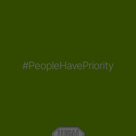
#PeopleHavePriority