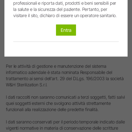
professionali e riporta dati, prodotti e beni sensibili per
Il conferimento dei dati personali del Cliente è obbligatorio per
la salute e la sicurezza del paziente. Pertanto, per
la realizzazione delle suddette finalità ed il mancato
visitare il sito, dichiaro di essere un operatore sanitario.
conferimento degli stessi potrebbe rendere impossibile
l’esecuzione delle medesime finalità.
Entra
I dati personali del Cliente saranno trattati con modalità
prevalentemente elettroniche ed informatiche da personale
formalmente Incaricato/Autorizzato al trattamento dei dati
personali.
Per le attività di gestione e manutenzione del sistema
informatico aziendale è stata nominata Responsabile del
trattamento ai sensi dell’art. 29 del D.Lgs. 196/2003 la società
W&H Sterilization S.r.l.
I dati raccolti non saranno comunicati a terzi soggetti, fatti salvi
quei soggetti esterni che svolgono attività strettamente
funzionali alla realizzazione delle predette finalità.
I dati saranno conservati per il periodo temporale indicato dalle
vigenti normative in materia di conservazione delle scritture