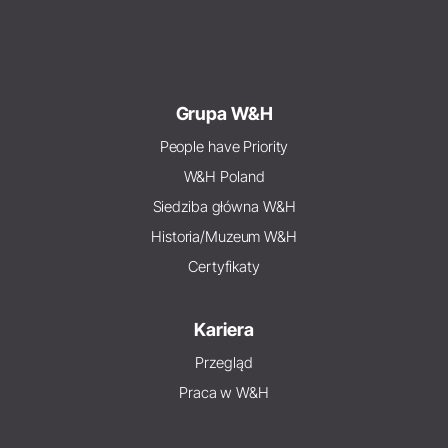
Grupa W&H
People have Priority
W&H Poland
Siedziba główna W&H
Historia/Muzeum W&H
Certyfikaty
Kariera
Przegląd
Praca w W&H