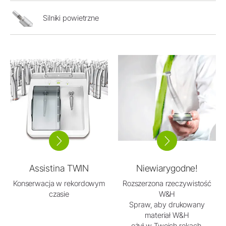
Silniki powietrzne
Assistina TWIN
Niewiarygodne!
Konserwacja w rekordowym
Rozszerzona rzeczywistość
czasie
W&H
Spraw, aby drukowany
materiał W&H
ożył w Twoich rękach.