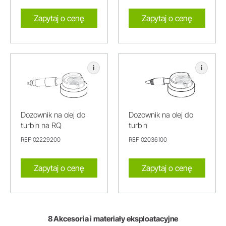
Zapytaj o cenę
Zapytaj o cenę
i
i
Dozownik na olej do
Dozownik na olej do
turbin na RQ
turbin
REF 02229200
REF 02036100
Zapytaj o cenę
Zapytaj o cenę
8 Akcesoria i materiały eksploatacyjne