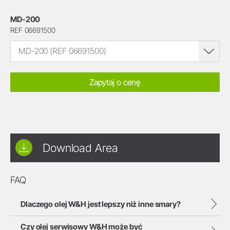
MD-200
REF 06691500
MD-200 (REF 06691500)
Zapytaj o cenę
Download Area
FAQ
Dlaczego olej W&H jest lepszy niż inne smary?
Czy olej serwisowy W&H może być