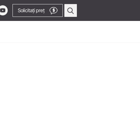
Solicitați preț
$
Profilaxie & Parodontologie
Anse detartraj pneumatic
Detartraj pneumatic
Anse detartraj Piezo
Detartraj Piezo
le!
Echipamente fără fir
zate
Piese de mână drepte &
contraunghi
Spre canalul video
Accesorii
Prezentarea generală