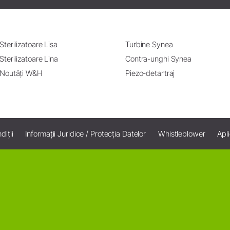
Sterilizatoare Lisa
Turbine Synea
Sterilizatoare Lina
Contra-unghi Synea
Noutăți W&H
Piezo-detartraj
iții
Informații Juridice / Protecția Datelor
Whistleblower
Apli