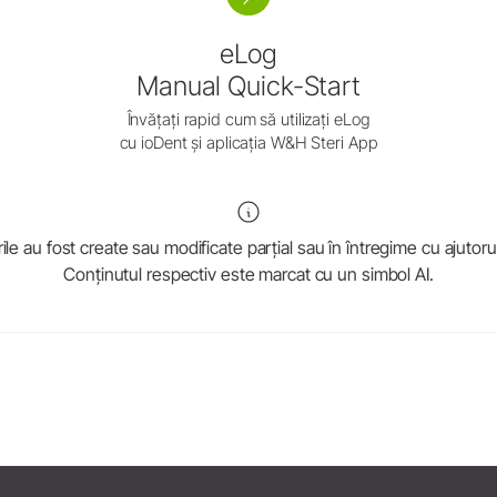
W&H AIMS
Prezentarea generală
eLog
W&H AIMS
Manual Quick-Start
Înregistrare produs
Învățați rapid cum să utilizați eLog
cu ioDent și aplicația W&H Steri App
rile au fost create sau modificate parțial sau în întregime cu ajutorul i
Conținutul respectiv este marcat cu un simbol AI.