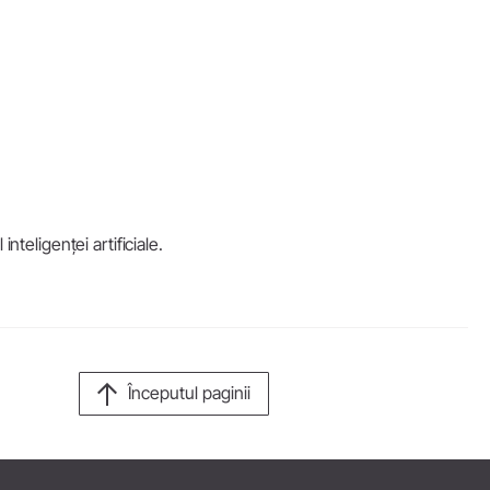
W&H AIMS
nteligenței artificiale.
Începutul paginii