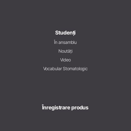
Studenți
În ansamblu
Noutăți
Video
Vocabular Stomatologic
Înregistrare produs