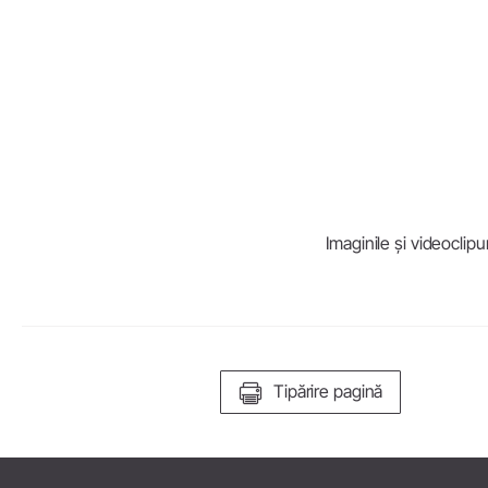
Laborator
Echipamente laborator
Piese de mână drepte &
contraunghi
Accesorii
Imaginile și videoclipu
Prezentarea generală
Tipărire pagină