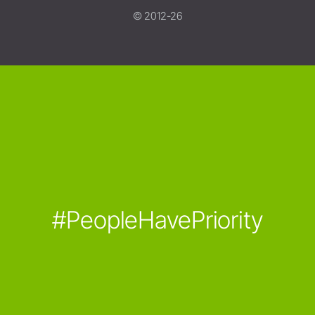
© 2012-26
#PeopleHavePriority