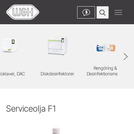
$
Rengöring &
toklaver, DAC
Diskdesinfektorer
Desinfektionsmedel
S
Serviceolja F1