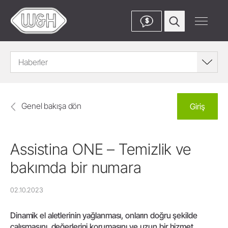
$
Haberler
Genel bakışa dön
Giriş
Assistina ONE – Temizlik ve
bakımda bir numara
02.10.2023
Dinamik el aletlerinin yağlanması, onların doğru şekilde
çalışmasını, değerlerini korumasını ve uzun bir hizmet