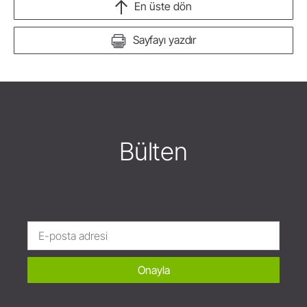
En üste dön
Sayfayı yazdır
Bülten
Onayla