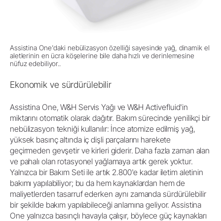
Assistina One'daki nebülizasyon özelliği sayesinde yağ, dinamik el
aletlerinin en ücra köşelerine bile daha hızlı ve derinlemesine
nüfuz edebiliyor..
Ekonomik ve sürdürülebilir
Assistina One, W&H Servis Yağı ve W&H Activefluid'in
miktarını otomatik olarak dağıtır. Bakım sürecinde yenilikçi bir
nebülizasyon tekniği kullanılır: İnce atomize edilmiş yağ,
yüksek basınç altında iç dişli parçalarını harekete
geçirmeden gevşetir ve kirleri giderir. Daha fazla zaman alan
ve pahalı olan rotasyonel yağlamaya artık gerek yoktur.
Yalnızca bir Bakım Seti ile artık 2.800'e kadar iletim aletinin
bakımı yapılabiliyor; bu da hem kaynaklardan hem de
maliyetlerden tasarruf ederken aynı zamanda sürdürülebilir
bir şekilde bakım yapılabileceği anlamına geliyor. Assistina
One yalnızca basınçlı havayla çalışır, böylece güç kaynakları