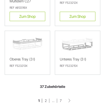
Multidem C27
REF F523212X
REF A812016X
Zum Shop
Zum Shop
Oberes Tray (3 l)
Unteres Tray (3 l)
REF F523213X
REF F523215X
37 Zubehörteile
1
2
...
7