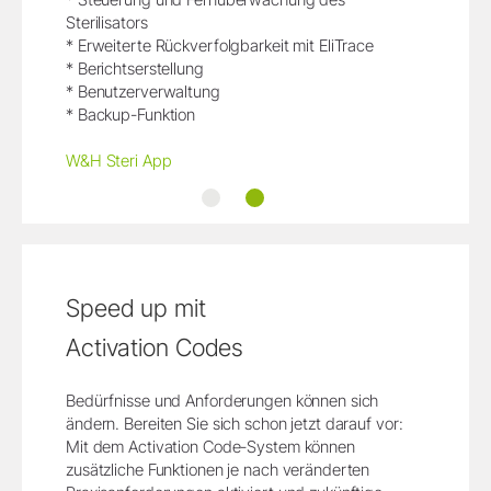
Sterilisators
* Erweiterte Rückverfolgbarkeit mit EliTrace
* Berichtserstellung
* Benutzerverwaltung
* Backup-Funktion
W&H Steri App
®
ioDent
W&H Steri App
Speed up mit
Activation Codes
Bedürfnisse und Anforderungen können sich
ändern. Bereiten Sie sich schon jetzt darauf vor:
Mit dem Activation Code-System können
zusätzliche Funktionen je nach veränderten