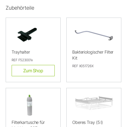
Zubehörteile
Trayhalter
Bakteriologischer Filter
Kit
REF F523001x
REF X051726X
Zum Shop
Filterkartusche für
Oberes Tray (5 l)