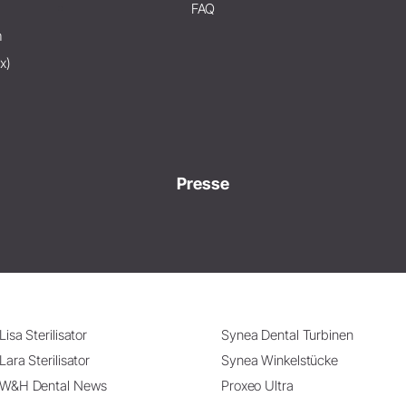
FAQ
m
x)
Presse
Lisa Sterilisator
Synea Dental Turbinen
Lara Sterilisator
Synea Winkelstücke
W&H Dental News
Proxeo Ultra