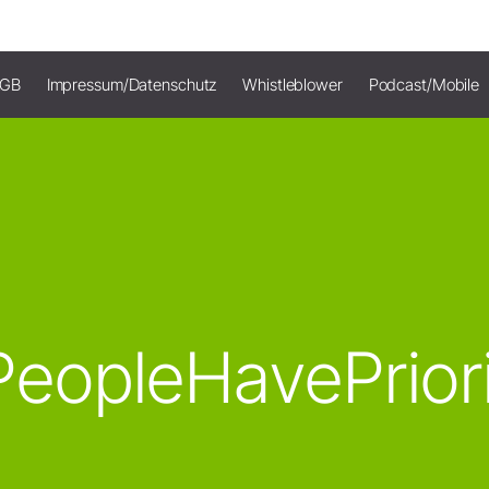
AGB
Impressum/Datenschutz
Whistleblower
Podcast/Mobile
eopleHavePrior