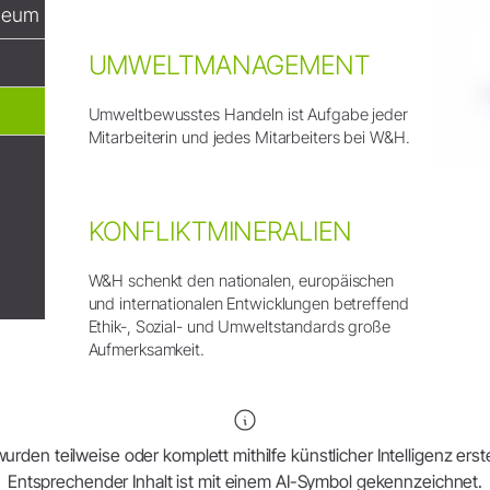
Zubehör
seum
Entsorgungsrichtlinien
Systemübersicht
UMWELTMANAGEMENT
W&H AIMS
Umweltbewusstes Handeln ist Aufgabe jeder
Dentallabor
Shop
Mitarbeiterin und jedes Mitarbeiters bei W&H.
Laborgeräte
Hand- & Winkelstücke
Mobiliar
KONFLIKTMINERALIEN
Zubehör
W&H schenkt den nationalen, europäischen
Systemübersicht
und internationalen Entwicklungen betreffend
Ethik-, Sozial- und Umweltstandards große
Aufmerksamkeit.
urden teilweise oder komplett mithilfe künstlicher Intelligenz erstel
Entsprechender Inhalt ist mit einem AI-Symbol gekennzeichnet.