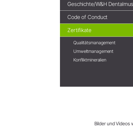
Geschichte/W&H Dentalmu
Code of Conduct
Zertifikate
Prophylaxe & Parodontologie
Qualitätsmanagement
Luftscaler Spitzen
Umweltmanagement
Luftscaler
Konfliktmineralien
Piezo Scaler Spitzen
Piezo Scaler
Kabellose Antriebe
Hand- & Winkelstücke
Zubehör
Systemübersicht
W&H AIMS
Bilder und Videos w