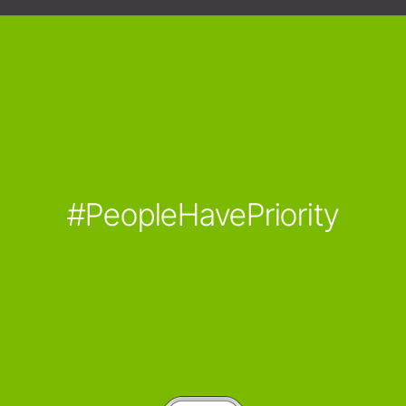
#PeopleHavePriority