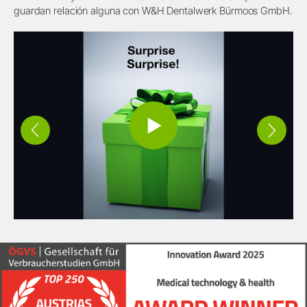
guardan relación alguna con W&H Dentalwerk Bürmoos GmbH.