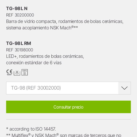
TG-98 L N
REF 30200000
Barra de vidrio compacta, rodamientos de bolas cerámicas,
®
sistema acoplamiento NSK Mach
**
TG-98 L RM
REF 30198000
LED+, rodamientos de bolas cerámicas,
conexión estándar de 6 vías
TG-98 (REF 30002000)
Consultar precio
* according to ISO 14457.
®
®
** Multiflex
y NSK Mach
son marcas de terceros que no