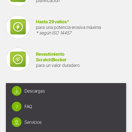
planificación
Hasta 29 vatios*
para una potencia erosiva máxima
* según ISO 14457
Revestimiento
ScratchBlocker
para un valor duradero
Descargas
FAQ
Servicios