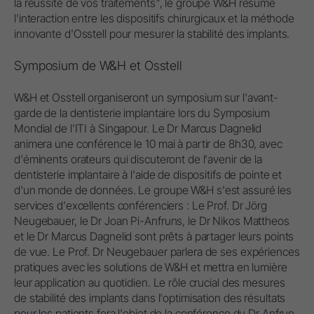
la réussite de vos traitements", le groupe W&H résume
l'interaction entre les dispositifs chirurgicaux et la méthode
innovante d'Osstell pour mesurer la stabilité des implants.
Symposium de W&H et Osstell
W&H et Osstell organiseront un symposium sur l'avant-
garde de la dentisterie implantaire lors du Symposium
Mondial de l'ITI à Singapour. Le Dr Marcus Dagnelid
animera une conférence le 10 mai à partir de 8h30, avec
d'éminents orateurs qui discuteront de l'avenir de la
dentisterie implantaire à l'aide de dispositifs de pointe et
d'un monde de données. Le groupe W&H s'est assuré les
services d'excellents conférenciers : Le Prof. Dr Jörg
Neugebauer, le Dr Joan Pi-Anfruns, le Dr Nikos Mattheos
et le Dr Marcus Dagnelid sont prêts à partager leurs points
de vue. Le Prof. Dr Neugebauer parlera de ses expériences
pratiques avec les solutions de W&H et mettra en lumière
leur application au quotidien. Le rôle crucial des mesures
de stabilité des implants dans l'optimisation des résultats
pour les patients fera l'objet de la conférence du Dr Anfrun.