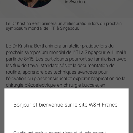
Le Dr Kristina Bertl animera un atelier pratique lors du prochain
symposium mondial de l'ITI à Singapour.
Le Dr Kristina Bertl animera un atelier pratique lors du
prochain symposium mondial de l'ITI à Singapour le 11 mai à
partir de 8h15. Les participants pourront se familiariser avec
les flux de travail standardisés et la documentation de
routine, apprendre des techniques avancées pour
l'élévation du plancher sinusal et explorer l'application de la
chirurgie piézoélectrique en chirurgie buccale, en
parodontologie et en implantologie.
Pour plus d'informations :
Cliquer ici
Bonjour et bienvenue sur le site W&H France
Atelier pratique avec le Dr Kristina Bertl
!
Quand : Le 11 mai 2024, de 08:15 à 09:45
Où : Salle : Garnett 214 (Niveau 2)
Intervenant : Dr Kristina Bertl
Ce site est exclusivement réservé et uniquement