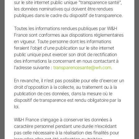
sur le site internet public unique "transparence santé",
les données nominatives qui doivent être rendues
publiques dans le cadre du dispositif de transparence.
Toutes les informations rendues publiques par W&H
France sont conformes aux dispositions réglementaires
en vigueur. Toute personne dont les informations
Connexion et inscription
feraient l’objet d’une publication sur le site internet
public unique peut exercer son droit de rectification
Pour enregistrer un produit W&H, vous devez
des informations la concernant en nous contactant à
être connecté ou créer un nouveau compte.
l’adresse suivante :
transparencesante@wh.com
.
Pas encore membre ?
En revanche, il n’est pas possible pour elle d’exercer un
S'inscrire
Inscrivez-vous ici !
droit d’opposition à la collecte, au traitement ou à la
publication de ces données, dans la mesure où le
Mot de passe oublié ?
dispositif de transparence est rendu obligatoire par la
loi.
W&H France s’engage à conserver les données à
caractère personnel pendant une durée n’excédant
pas celle nécessaire à la réalisation des finalités pour
Les images et les vidéos ont été partiellement ou