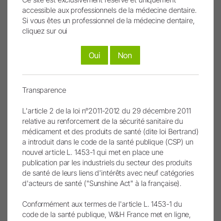
Cliquer ici pour s'inscrire
accessible aux professionnels de la médecine dentaire.
Si vous êtes un professionnel de la médecine dentaire,
cliquez sur oui
À propos du Symposium Mondial de l'ITI
Oui
Non
Le Symposium Mondial de l'ITI se tiendra à Singapour du 9
au 11 mai 2024. L'événement devrait attirer plus de 5 000
dentistes du monde entier. Leur objectif principal est la
Transparence
recherche de données scientifiques, l'échange de bonnes
pratiques et l'exploration de technologies de pointe qui
L'article 2 de la loi n°2011-2012 du 29 décembre 2011
promettent d'élever leurs performances dans le domaine
relative au renforcement de la sécurité sanitaire du
de l'implantologie dentaire.
médicament et des produits de santé (dite loi Bertrand)
a introduit dans le code de la santé publique (CSP) un
nouvel article L. 1453-1 qui met en place une
publication par les industriels du secteur des produits
Catégorie
de santé de leurs liens d'intérêts avec neuf catégories
d'acteurs de santé ("Sunshine Act" à la française).
News
Conformément aux termes de l'article L. 1453-1 du
Tags
code de la santé publique, W&H France met en ligne,
dentaire,
Solution,
technologie,
traitement,
méthodologie