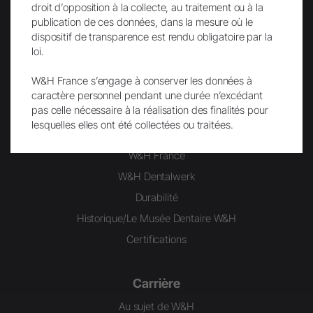
droit d’opposition à la collecte, au traitement ou à la
YouTube
publication de ces données, dans la mesure où le
dispositif de transparence est rendu obligatoire par la
loi.
W&H France s’engage à conserver les données à
caractère personnel pendant une durée n’excédant
pas celle nécessaire à la réalisation des finalités pour
Le groupe W&H
lesquelles elles ont été collectées ou traitées.
People have Priority
W&H France
W&H Dentalwerk
Durabilité
Historique/Le Musée Dentaire W&H
Certifications
Carrière
Au sujet de W&H