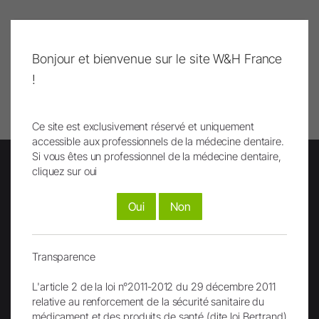
Bonjour et bienvenue sur le site W&H France
Remonter
!
Imprimer page
Ce site est exclusivement réservé et uniquement
accessible aux professionnels de la médecine dentaire.
Si vous êtes un professionnel de la médecine dentaire,
cliquez sur oui
Lettre d'info
Oui
Non
Transparence
L'article 2 de la loi n°2011-2012 du 29 décembre 2011
relative au renforcement de la sécurité sanitaire du
médicament et des produits de santé (dite loi Bertrand)