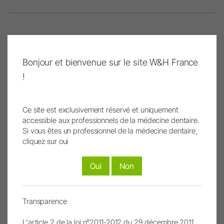
Bonjour et bienvenue sur le site W&H France
Connexion et inscription
!
Pour enregistrer un produit W&H, vous devez
être connecté ou créer un nouveau compte.
Ce site est exclusivement réservé et uniquement
accessible aux professionnels de la médecine dentaire.
Pas encore membre ?
S'inscrire
Si vous êtes un professionnel de la médecine dentaire,
Inscrivez-vous ici !
cliquez sur oui
Mot de passe oublié ?
Oui
Non
Transparence
Les images et les vidéos ont été partiellement ou
L'article 2 de la loi n°2011-2012 du 29 décembre 2011