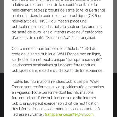
entièrement créées ou modifiées à l’aide de
relative au renforcement de la sécurité sanitaire du
l’intelligence artificielle. Les contenus concernés sont
médicament et des produits de santé (dite loi Bertrand)
signalés par un symbole IA.
a introduit dans le code de la santé publique (CSP) un
nouvel article L. 1453-1 qui met en place une
publication par les industriels du secteur des produits
de santé de leurs liens d'intérêts avec neuf catégories
d'acteurs de santé ("Sunshine Act" à la française).
Remonter
Conformément aux termes de l'article L. 1453-1 du
code de la santé publique, W&H France met en ligne,
Imprimer page
sur le site internet public unique "transparence santé",
les données nominatives qui doivent être rendues
publiques dans le cadre du dispositif de transparence.
Toutes les informations rendues publiques par W&H
France sont conformes aux dispositions réglementaires
en vigueur. Toute personne dont les informations
Lettre d'info
feraient l’objet d’une publication sur le site internet
public unique peut exercer son droit de rectification
des informations la concernant en nous contactant à
l’adresse suivante :
transparencesante@wh.com
.