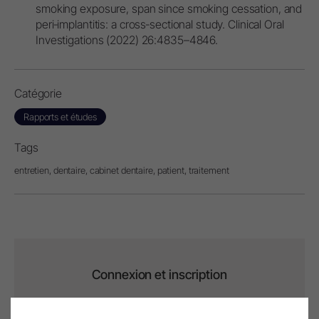
smoking exposure, span since smoking cessation, and
peri‐implantitis: a cross‐sectional study. Clinical Oral
Investigations (2022) 26:4835–4846.
Catégorie
Rapports et études
Tags
entretien,
dentaire,
cabinet dentaire,
patient,
traitement
Connexion et inscription
Pour enregistrer un produit W&H, vous devez