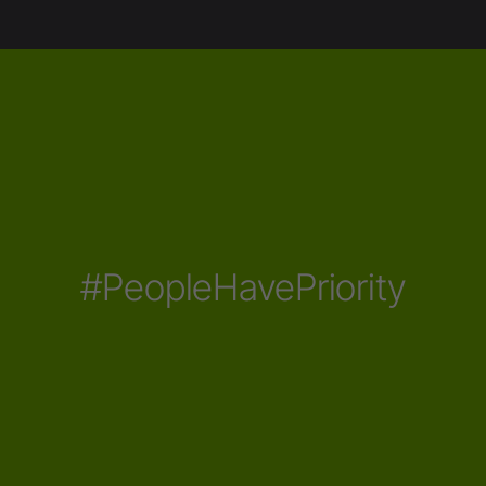
#PeopleHavePriority