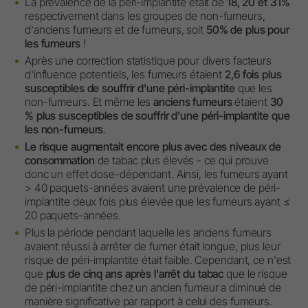
La prévalence de la péri-implantite était de
18, 20 et 31%
respectivement dans les groupes de non-fumeurs,
d'anciens fumeurs et de fumeurs, soit
50% de plus pour
les fumeurs
!
Après une correction statistique pour divers facteurs
d'influence potentiels, les fumeurs étaient
2,6 fois plus
susceptibles de souffrir d'une péri-implantite
que les
non-fumeurs. Et même les
anciens fumeurs
étaient
30
% plus susceptibles de souffrir d'une péri-implantite que
les non-fumeurs
.
Le risque augmentait encore plus avec des niveaux de
consommation
de tabac plus élevés - ce qui prouve
donc un effet dose-dépendant. Ainsi, les fumeurs ayant
> 40 paquets-années avaient une prévalence de péri-
implantite deux fois plus élevée que les fumeurs ayant ≤
20 paquets-années.
Plus la période pendant laquelle les anciens fumeurs
avaient réussi à arrêter de fumer était longue, plus leur
risque de péri-implantite était faible. Cependant, ce n'est
que
plus de cinq ans après l'arrêt du tabac
que le risque
de péri-implantite chez un ancien fumeur a diminué de
manière significative par rapport à celui des fumeurs.