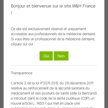
être connecté ou créer un nouveau compte.
Bonjour et bienvenue sur le site W&H France
Pas encore membre ?
!
S'inscrire
Inscrivez-vous ici !
Mot de passe oublié ?
Ce site est exclusivement réservé et uniquement
accessible aux professionnels de la médecine dentaire.
Si vous êtes un professionnel de la médecine dentaire,
cliquez sur oui
Oui
Non
Les images et les vidéos ont été partiellement ou
entièrement créées ou modifiées à l’aide de
l’intelligence artificielle. Les contenus concernés sont
Transparence
signalés par un symbole IA.
L'article 2 de la loi n°2011-2012 du 29 décembre 2011
relative au renforcement de la sécurité sanitaire du
médicament et des produits de santé (dite loi Bertrand)
a introduit dans le code de la santé publique (CSP) un
Remonter
nouvel article L. 1453-1 qui met en place une