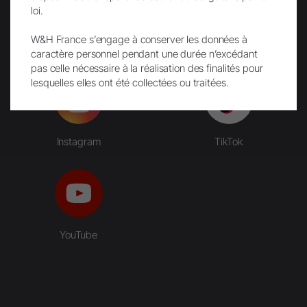
loi.
W&H France s’engage à conserver les données à
Facebook
LinkedIn
caractère personnel pendant une durée n’excédant
pas celle nécessaire à la réalisation des finalités pour
lesquelles elles ont été collectées ou traitées.
Instagram
TikTok
YouTube