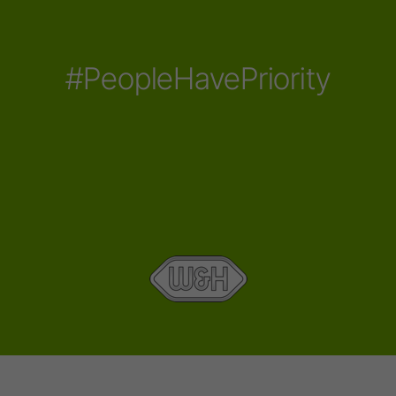
#PeopleHavePriority