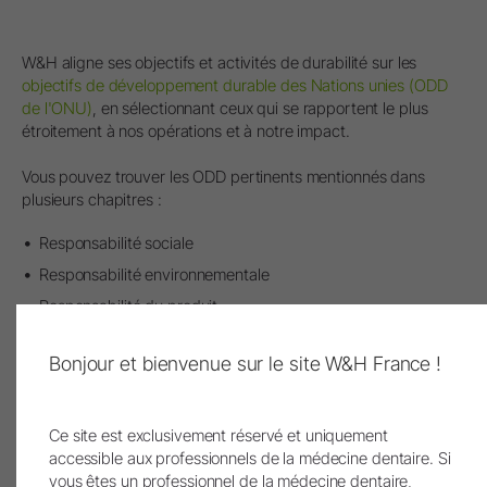
W&H aligne ses objectifs et activités de durabilité sur les
objectifs de développement durable des Nations unies (ODD
de l'ONU)
, en sélectionnant ceux qui se rapportent le plus
étroitement à nos opérations et à notre impact.
Vous pouvez trouver les ODD pertinents mentionnés dans
plusieurs chapitres :
Responsabilité sociale
Responsabilité environnementale
Responsabilité du produit
Responsabilité légale
Bonjour et bienvenue sur le site W&H France !
Ce site est exclusivement réservé et uniquement
accessible aux professionnels de la médecine dentaire. Si
vous êtes un professionnel de la médecine dentaire,