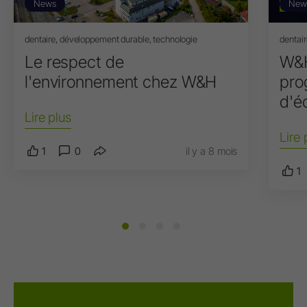
News
New
dentaire, développement durable, technologie
dentair
Le respect de
W&H
l'environnement chez W&H
pro
d'é
Lire plus
Lire 
1
0
il y a 8 mois
1