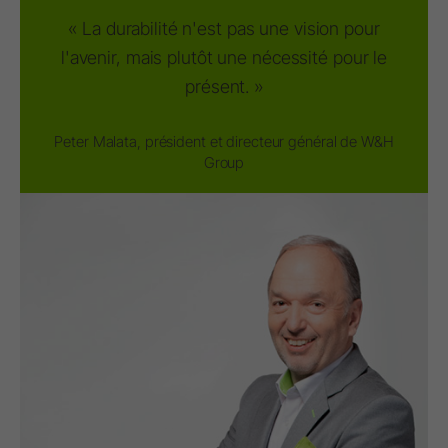
« La durabilité n'est pas une vision pour
l'avenir, mais plutôt une nécessité pour le
présent. »
Peter Malata, président et directeur général de W&H
Group