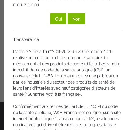
cliquez sur oui
Les images et les vidéos ont été partiellement ou
Oui
Non
entièrement créées ou modifiées à l’aide de
l’intelligence artificielle. Les contenus concernés sont
signalés par un symbole IA.
Transparence
L'article 2 de la loi n°2011-2012 du 29 décembre 2011
relative au renforcement de la sécurité sanitaire du
médicament et des produits de santé (dite loi Bertrand) a
introduit dans le code de la santé publique (CSP) un
Remonter
nouvel article L. 1453-1 qui met en place une publication
par les industriels du secteur des produits de santé de
Imprimer page
leurs liens d'intérêts avec neuf catégories d'acteurs de
santé ("Sunshine Act" à la française).
Conformément aux termes de l'article L. 1453-1 du code
de la santé publique, W&H France met en ligne, sur le site
internet public unique "transparence santé", les données
nominatives qui doivent être rendues publiques dans le