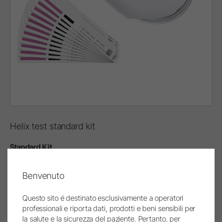
Helix test standard kit
Standard Kit
Helix test Standard kit
Benvenuto
REF T800207X
250 strisce
Questo sito é destinato esclusivamente a operatori
professionali e riporta dati, prodotti e beni sensibili per
Helix test 250 strip (REF T800207X)
la salute e la sicurezza del paziente. Pertanto, per