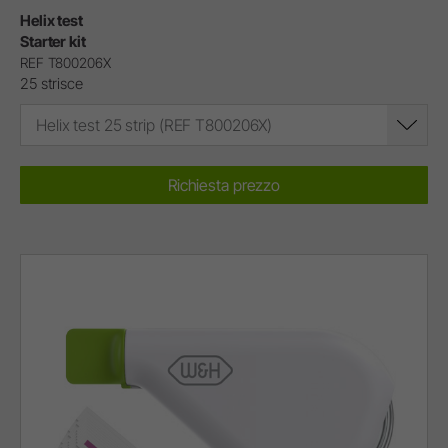
Helix test
Starter kit
REF T800206X
25 strisce
Helix test 25 strip (REF T800206X)
Richiesta prezzo