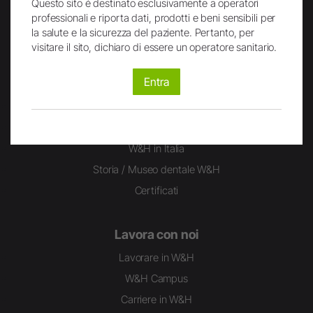
Questo sito é destinato esclusivamente a operatori
professionali e riporta dati, prodotti e beni sensibili per
la salute e la sicurezza del paziente. Pertanto, per
visitare il sito, dichiaro di essere un operatore sanitario.
Entra
Gruppo W&H
People have Priority
W&H Dentalwerk
W&H in Italia
Storia / Museo dentale W&H
Certificati
Lavora con noi
Lavorare in W&H
W&H Campus
Carriere in W&H