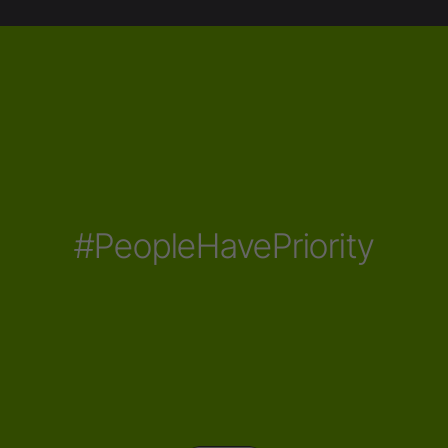
#PeopleHavePriority