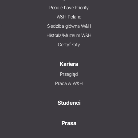
People have Priority
W&H Poland
Siedziba główna W&H
Historia/Muzeum W&H
Certyfikaty
Kariera
Przegląd
Praca w W&H
Studenci
Prasa