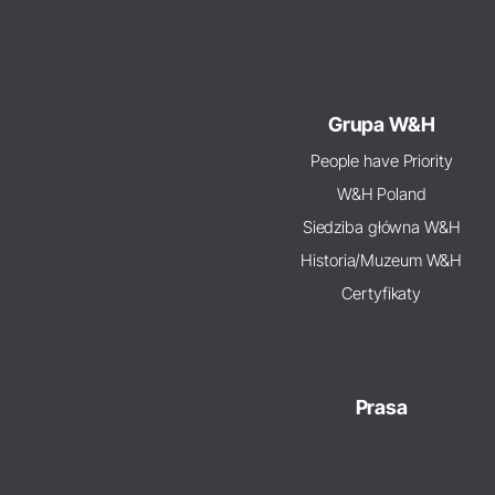
Grupa W&H
People have Priority
W&H Poland
Siedziba główna W&H
Historia/Muzeum W&H
Certyfikaty
Prasa