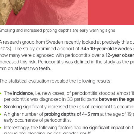
Smoking and increased probing depths are early warning signs
A research group from Sweden recently looked at precisely this qu
2023). The study examined a cohort of
345 19-year-old Swedes
how many were diagnosed with periodontitis over a
12-year obser
increased this risk. Periodontitis was defined in the study as the 
mm on at least two teeth.
The statistical evaluation revealed the following results:
The
incidence
, i.e. new cases, of periodontitis stood at almost
1
periodontitis was diagnosed in 33 participants
between the ages
Smoking
significantly increased the risk of periodontitis occurrin
A higher number of
probing depths of 4–5 mm
at the age of 19 s
early occurrence of periodontitis.
Interestingly, the following factors had
no significant impact
on t
plaque and bleeding indices, gender, snuff.