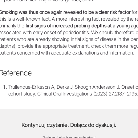
Smoking was thus once again revealed to be a clear risk factor
for
this is a well-known fact. A more interesting fact revealed by the re
primarily the
first signs of increased probing depths at a young ag
associated with early onset of periodontitis. We should therefore p
patients who are already showing initial signs of disease in the pe
depths), provide the appropriate treatment, check them more regula
patients concerned with adequate explanations and information.
Reference
Trullenque‐Eriksson A, Derks J, Skoogh Andersson J. Onset of
cohort study. Clinical Oral Investigations (2023) 27:2187–2195
Kontynuuj czytanie. Dołącz do dyskusji.
Zaloguj się lub zarejestruj