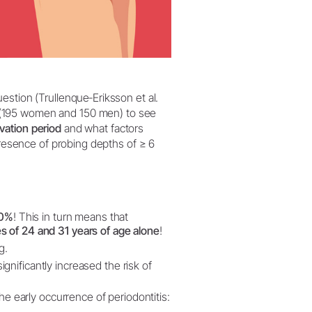
estion (Trullenque‐Eriksson et al.
(195 women and 150 men) to see
vation period
and what factors
presence of probing depths of ≥ 6
0%
! This in turn means that
 of 24 and 31 years of age alone
!
g.
ignificantly increased the risk of
he early occurrence of periodontitis: