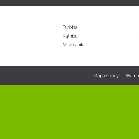
Turbina
Kątnica
Mikrosilnik
Mapa strony
Warun