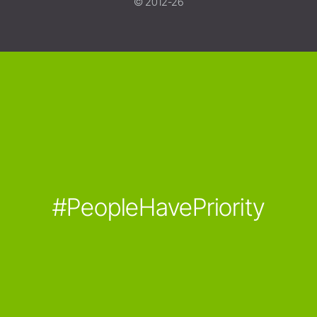
© 2012-26
#PeopleHavePriority