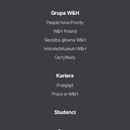
Grupa W&H
People have Priority
W&H Poland
Siedziba główna W&H
Historia/Muzeum W&H
Certyfikaty
Kariera
Przegląd
Praca w W&H
Studenci