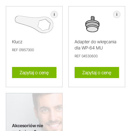
i
i
Klucz
Adapter do wkręcania
dla WP-64 MU
REF 01957300
REF 04530600
Zapytaj o cenę
Zapytaj o cenę
Akcesoriów nie