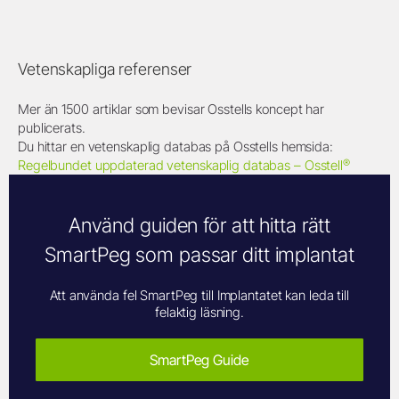
Vetenskapliga referenser
Mer än 1500 artiklar som bevisar Osstells koncept har
publicerats.
Du hittar en vetenskaplig databas på Osstells hemsida:
®
Regelbundet uppdaterad vetenskaplig databas – Osstell
Använd guiden för att hitta rätt
SmartPeg som passar ditt implantat
Att använda fel SmartPeg till Implantatet kan leda till
felaktig läsning.
SmartPeg Guide