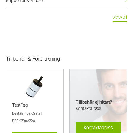
Rapporter & Studier
view all
Tillbehör & Förbrukning
Tillbehör ej hittat?
TestPeg
Kontakta oss!
Beställs hos Osstell
REF 07982720
Kontaktadress