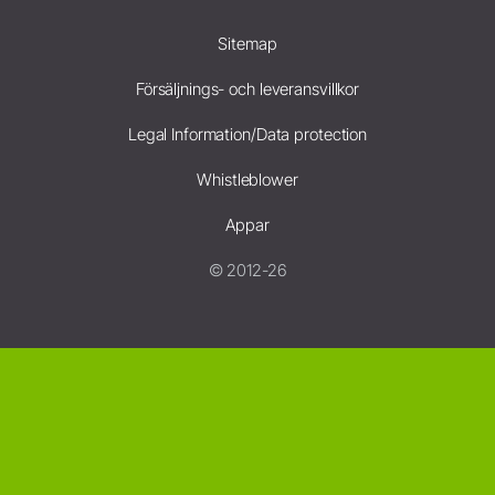
Sitemap
Försäljnings- och leveransvillkor
Legal Information/Data protection
Whistleblower
Appar
© 2012-26