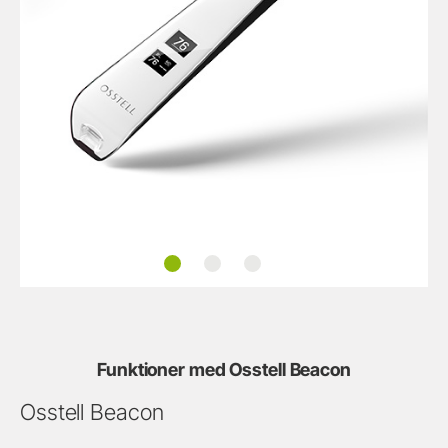
Övervakning av osseointegration
Samarbete och spårbarhet
Videopresentation
Funktioner med Osstell Beacon
Osstell Beacon