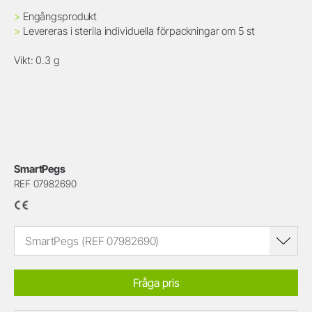
>
Engångsprodukt
>
Levereras i sterila individuella förpackningar om 5 st
Vikt: 0.3 g
SmartPegs
REF 07982690
SmartPegs (REF 07982690)
Fråga pris