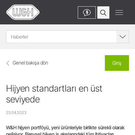
$
Haberler
Genel bakışa dön
Giriş
Hijyen standartları en üst
seviyede
25.04.2023
W&H hijyen portföyü, yeni ürünleriyle birlikte sürekli olarak
gelişiyor. Bireysel hijyen iş akışlarındaki tüm ihtiyaçları