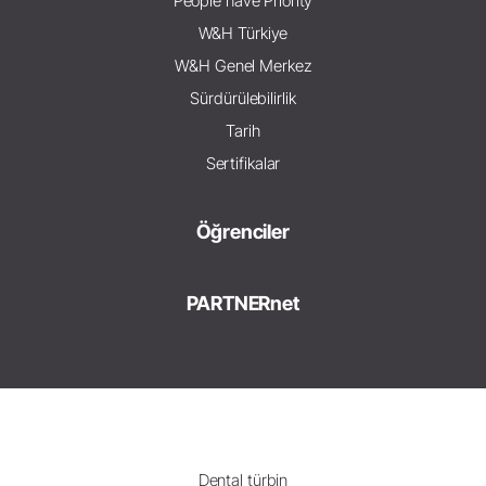
People have Priority
W&H Türkiye
W&H Genel Merkez
Sürdürülebilirlik
Tarih
Sertifikalar
Öğrenciler
PARTNERnet
Dental türbin