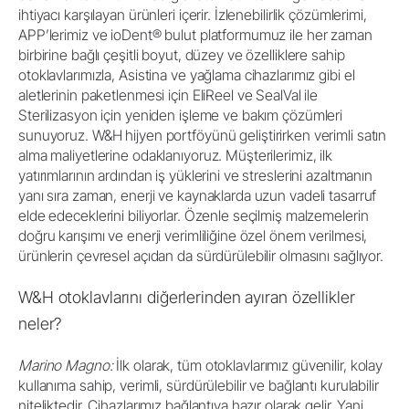
ihtiyacı karşılayan ürünleri içerir. İzlenebilirlik çözümlerimi,
APP’lerimiz ve ioDent® bulut platformumuz ile her zaman
birbirine bağlı çeşitli boyut, düzey ve özelliklere sahip
otoklavlarımızla, Asistina ve yağlama cihazlarımız gibi el
aletlerinin paketlenmesi için EliReel ve SealVal ile
Sterilizasyon için yeniden işleme ve bakım çözümleri
sunuyoruz. W&H hijyen portföyünü geliştirirken verimli satın
alma maliyetlerine odaklanıyoruz. Müşterilerimiz, ilk
yatırımlarının ardından iş yüklerini ve streslerini azaltmanın
yanı sıra zaman, enerji ve kaynaklarda uzun vadeli tasarruf
elde edeceklerini biliyorlar. Özenle seçilmiş malzemelerin
doğru karışımı ve enerji verimliliğine özel önem verilmesi,
ürünlerin çevresel açıdan da sürdürülebilir olmasını sağlıyor.
W&H otoklavlarını diğerlerinden ayıran özellikler
neler?
Marino Magno:
İlk olarak, tüm otoklavlarımız güvenilir, kolay
kullanıma sahip, verimli, sürdürülebilir ve bağlantı kurulabilir
niteliktedir. Cihazlarımız bağlantıya hazır olarak gelir. Yani