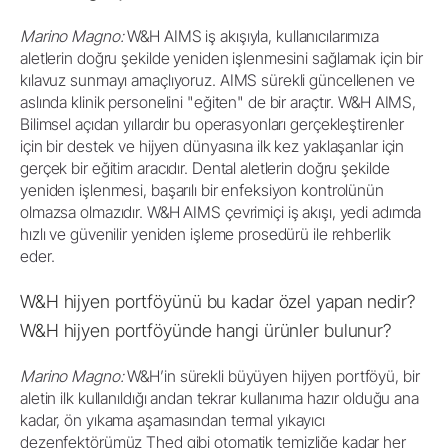
Marino Magno:
W&H AIMS iş akışıyla, kullanıcılarımıza
aletlerin doğru şekilde yeniden işlenmesini sağlamak için bir
kılavuz sunmayı amaçlıyoruz. AIMS sürekli güncellenen ve
aslında klinik personelini "eğiten" de bir araçtır. W&H AIMS,
Bilimsel açıdan yıllardır bu operasyonları gerçekleştirenler
için bir destek ve hijyen dünyasına ilk kez yaklaşanlar için
gerçek bir eğitim aracıdır. Dental aletlerin doğru şekilde
yeniden işlenmesi, başarılı bir enfeksiyon kontrolünün
olmazsa olmazıdır. W&H AIMS çevrimiçi iş akışı, yedi adımda
hızlı ve güvenilir yeniden işleme prosedürü ile rehberlik
eder.
W&H hijyen portföyünü bu kadar özel yapan nedir?
W&H hijyen portföyünde hangi ürünler bulunur?
Marino Magno:
W&H’in sürekli büyüyen hijyen portföyü, bir
aletin ilk kullanıldığı andan tekrar kullanıma hazır olduğu ana
kadar, ön yıkama aşamasından termal yıkayıcı
dezenfektörümüz Thed gibi otomatik temizliğe kadar her