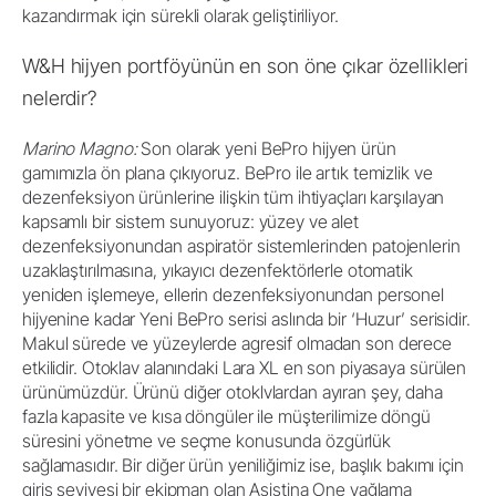
kazandırmak için sürekli olarak geliştiriliyor.
W&H hijyen portföyünün en son öne çıkar özellikleri
nelerdir?
Marino Magno:
Son olarak yeni BePro hijyen ürün
gamımızla ön plana çıkıyoruz. BePro ile artık temizlik ve
dezenfeksiyon ürünlerine ilişkin tüm ihtiyaçları karşılayan
kapsamlı bir sistem sunuyoruz: yüzey ve alet
dezenfeksiyonundan aspiratör sistemlerinden patojenlerin
uzaklaştırılmasına, yıkayıcı dezenfektörlerle otomatik
yeniden işlemeye, ellerin dezenfeksiyonundan personel
hijyenine kadar Yeni BePro serisi aslında bir ‘Huzur’ serisidir.
Makul sürede ve yüzeylerde agresif olmadan son derece
etkilidir. Otoklav alanındaki Lara XL en son piyasaya sürülen
ürünümüzdür. Ürünü diğer otoklvlardan ayıran şey, daha
fazla kapasite ve kısa döngüler ile müşterilimize döngü
süresini yönetme ve seçme konusunda özgürlük
sağlamasıdır. Bir diğer ürün yeniliğimiz ise, başlık bakımı için
giriş seviyesi bir ekipman olan Asistina One yağlama