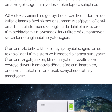
dijital ve geleceğe hazır yerleşik teknolojilere sahiptirler.
W&H otoklavlarının bir diğer ayırt edici özelliklerinden biri de
kullanıcılarımıza özel hizmetler sunmamızı sağlayan ioDent®
dijital bulut platformumuza bağlantı da dahil olmak üzere,
tüm otoklavlarımızın piyasadaki farklı türde dökümantasyon
sistemlerine bağlanabilme yeteneğidir.
Ürünlerimizle birlikte klinikte ihtiyaç duyabileceğiniz en son
teknoloji dahil tüm sistem ve hizmetleri bir arada sunuyoruz.
Ürünlerimizi geliştirirken, klinik maliyetlerini azaltmak ve
çevreye duyarlılık amacıyla döngü sürelerini kısaltırken,
enerji ve su tüketimini en düşük seviyelerde tutmayı
amaçlıyoruz.