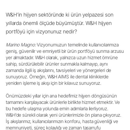
W&H’in hijyen sektöründe ki ürün yelpazesi son
yıllarda önemli ölçüde büyümüştür. W&H hijyen
portföyü için vizyonunuz nedir?
Marino Magno:
Vizyonumuzun temelinde kullanıcılarımıza
geniş, güvenilir ve emniyetli bir ürün portföyü sunma arzusu
yer almaktadır. W&H olarak, yalnızca uzun hizmet ömrüne
sahip, sürdürülebilir ürünler sunmakla kalmayıp, aynı
zamanda ilgili iş akışlarını, tavsiyeleri ve yönergeleri de
sunuyoruz. Örneğin, W&H AIMS ile dental kliniklerde
yeniden işleme iş akışı için bir kılavuz sunuyoruz.
Önümüzdeki yıllar için ana hedefimiz hijyen döngüsünün
tamamını karşılayacak ürünlerle birlikte hizmet etmektir. Ve
bu hedefe ulaşma yolunda emin adımlarla ilerliyoruz.
W&H’de sürekli olarak yeni ürünlerimizle ön plana çıkıyoruz.
İş akışlarımız, kullanıcılarımızın konforu, hasta güvenliği ve
memnuniyeti, süreç kolaylığı ve zaman tasarrufu